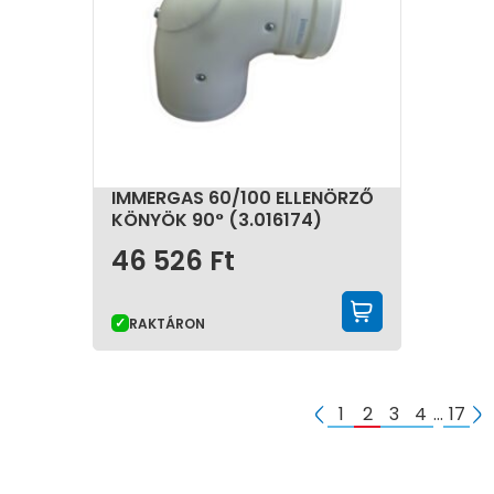
IMMERGAS 60/100 ELLENÖRZŐ
KÖNYÖK 90° (3.016174)
46 526
Ft
KOSÁRBA 
RAKTÁRON
1
2
3
4
…
17