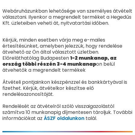
Webáruházunkban lehetősége van személyes átvételt
választani. Ilyenkor a megrendelt terméket a Hegedűs
Kft. üzleteiben veheti át, nyitvatartási időben.
Kérjük, minden esetben várja meg e-mailes
értesítésünket, amelyben jelezzük, hogy rendelése
átvehető az Ön által választott üzletben.
Előreláthatólag Budapesten
1-2 munkanap, az
ország többi részén 3-4 munkanap
on belül
átvehetők a megrendelt termékek
Átvételi pontjainkon készpénzzel és bankkártyával is
fizethet. Kérjük, átvételkor készítse elő
rendelésazonosítóját.
Rendelését az átvételről szóló visszaigazolástól
számítva 10 munkanapig díjmentesen tároljuk. További
információkat az
ÁSZF oldalunkon
talál.