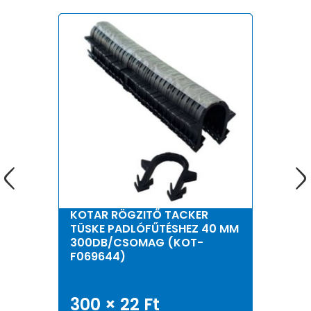
KOTAR RÖGZITŐ TACKER
TÜSKE PADLÓFŰTÉSHEZ 40 MM
300DB/CSOMAG (KOT-
F069644)
300 ×
22
Ft