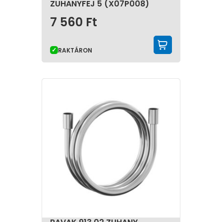
ZUHANYFEJ 5 (X07P008)
7 560
Ft
KOSÁRBA 
RAKTÁRON