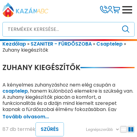
Kezdőlap
»
SZANITER - FÜRDŐSZOBA
»
Csaptelep
»
Zuhany kiegészítők
ZUHANY KIEGÉSZÍTŐK
A kényelmes zuhanyzáshoz nem elég csupán a
csaptelep
, hanem különböző elemekre is szükség van.
A zuhany kiegészítők piacán a komfort, a
funkcionalitás és a dizájn mind kiemelt szerepet
kapnak a fürdőszobai élmény fokozásában. Egy
modern fürdőszoba elengedhetetlen elemei a
Tovább olvasom...
kézizuhany, fejzuhany, gégecső, zuhanytartó vagy a
komplett zuhanyszett, amelyek mind hozzájárulnak a
87 db termék
SZŰRÉS
kényelmes, praktikus és esztétikus fürdőzéshez.