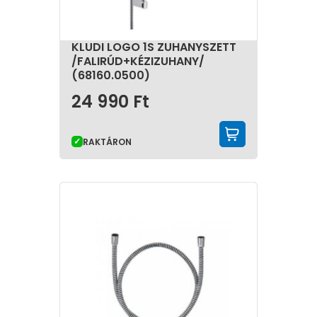
KLUDI LOGO 1S ZUHANYSZETT
/FALIRÚD+KÉZIZUHANY/
(68160.0500)
24 990
Ft
KOSÁRBA 
RAKTÁRON