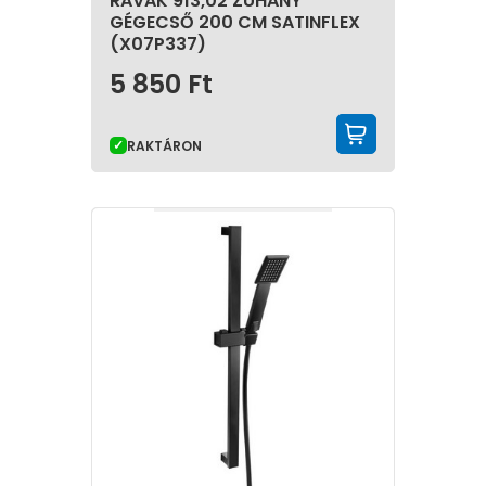
RAVAK 913,02 ZUHANY
GÉGECSŐ 200 CM SATINFLEX
(X07P337)
5 850
Ft
KOSÁRBA 
RAKTÁRON