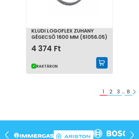
KLUDI LOGOFLEX ZUHANY
GÉGECSŐ 1600 MM (61056.05)
4 374
Ft
KOSÁRBA 
RAKTÁRON
1
2
3
…
8