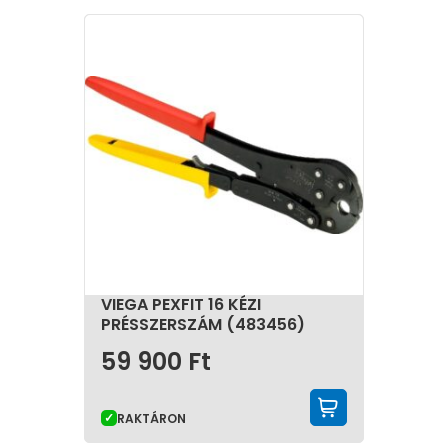
működését.
A présszerszámok különféle típusai széles választékot
kínálnak a szakembereknek, hogy az adott munkához
legmegfelelőbbet választhassák. Ezek a szerszámok
többféle kivitelben jelennek meg a gyakorlatban,
alkalmazkodva a munkafolyamat igényeihez, a
szerelési helyszín adottságaihoz és az anyagok
típusához.
KÉZI PRÉSSZERSZÁMOK
Elsősorban kisebb átmérőjű csövekhez és könnyű
szerelésekhez használatosak. Egyszerű működésű
eszközök, amelyek nem igényelnek elektromos vagy
mechanikus meghajtást, így különösen alkalmasak
VIEGA PEXFIT 16 KÉZI
kisebb javításokhoz és kiegészítő munkákhoz. Ezek az
PRÉSSZERSZÁM (483456)
eszközök strapabíróak, és kevés karbantartást
igényelnek, ami megkönnyíti hosszú távú
59 900
Ft
használatukat.
KOSÁRBA 
AKKUMULÁTOROS PRÉSGÉPEK
RAKTÁRON
A leggyakoribb választás a mindennapi szerelési