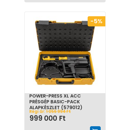
fejlődésével az egyre fejlettebb gépek és kiegészítők
széles választéka áll rendelkezésre, amely a
szakemberek munkáját megkönnyíti és a rendszerek
-5%
élettartamát növeli. Emellett a préselés nem jár nyílt
láng használatával, így jelentősen csökkenti a
tűzveszélyt és biztosítja a tisztább munkakörnyezetet.
A pontos és egyenletes préseléssel minimalizálható a
szivárgás kockázata, ami hosszú távon hozzájárul a
megbízható és tartós csőrendszerek kialakításához.
POWER-PRESS XL ACC
PRÉSGÉP BASIC-PACK
ALAPKÉSZLET (579012)
Régi ár:
1 056 994
Ft
999 000
Ft