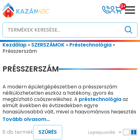
9+
Kezdőlap
»
SZERSZÁMOK
»
Préstechnológia
»
Présszerszám
PRÉSSZERSZÁM
A modern épületgépészetben a présszerszám
nélkülözhetetlen eszköz a hatékony, gyors és
megbízható csőszereléshez. A
préstechnológia
az
elmúlt években és évtizedekben egyre
hangsúlyosabbá vált, mivel a hagyományos hegesztés
vagy forrasztás helyett a préselési eljárás jelentős idő-
Tovább olvasom...
és költségmegtakarítást tesz lehetővé. Emellett növeli
a kötés minőségét és tartósságát, hosszú távon
6 db termék
SZŰRÉS
biztosítva a rendszer megbízhatóságát és stabil