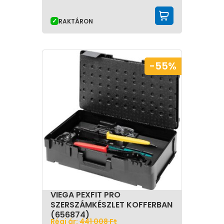
KOSÁRBA 
RAKTÁRON
-55%
VIEGA PEXFIT PRO
SZERSZÁMKÉSZLET KOFFERBAN
(656874)
Régi ár:
441 008
Ft