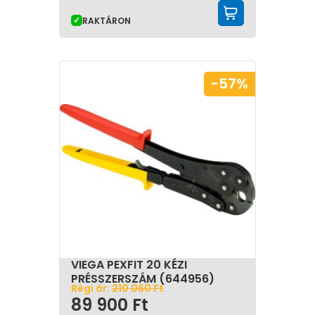
KOSÁRBA 
RAKTÁRON
-57%
VIEGA PEXFIT 20 KÉZI
PRÉSSZERSZÁM (644956)
Régi ár:
210 060
Ft
89 900
Ft