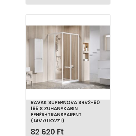
eltávolítását. Számos gyártó alkalmaz vízlepergető
bevonatot az üvegfelületeken, ami tovább javítja a
tisztán tartás hatékonyságát.
A biztonság terén sem elhanyagolható a szögletes
zuhanykabinok előnye. Az edzett üveg alkalmazása
garantálja, hogy törés esetén is megfeleljenek a
biztonsági előírásoknak, ezáltal csökken a
sérülésveszély. Végül, de nem utolsósorban a
sokoldalúság is kiemelendő: a szögletes zuhanykabinok
számos méretben és kialakításban kaphatók, így
otthoni vagy közösségi fürdőhelyiségekbe egyaránt jól
alkalmazhatók.
A szögletes zuhanykabinok elsődleges vonzereje
egyszerűségükben és funkcionalitásukban rejlik. A
fürdőszobák szabályos formájú sarkaihoz könnyedén
illeszkednek, így hatékonyan használják ki a
rendelkezésre álló helyet, miközben kényelmes
RAVAK SUPERNOVA SRV2-90
mozgásteret biztosítanak a használó számára. A
195 S ZUHANYKABIN
logikus elrendezés és az egyenes vonalak
FEHÉR+TRANSPARENT
következtében a zuhanyzás élménye is
(14V701O2Z1)
komfortosabbá válik.
82 620
Ft