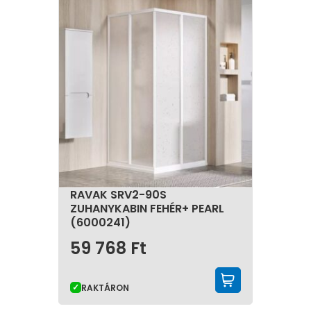
RAVAK SRV2-90S
ZUHANYKABIN FEHÉR+ PEARL
(6000241)
59 768
Ft
KOSÁRBA 
RAKTÁRON