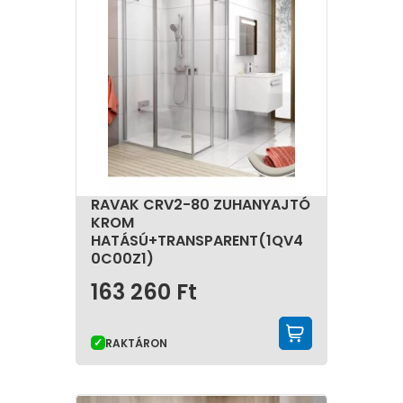
RAVAK CRV2-80 ZUHANYAJTÓ
KROM
HATÁSÚ+TRANSPARENT(1QV4
0C00Z1)
163 260
Ft
KOSÁRBA 
RAKTÁRON