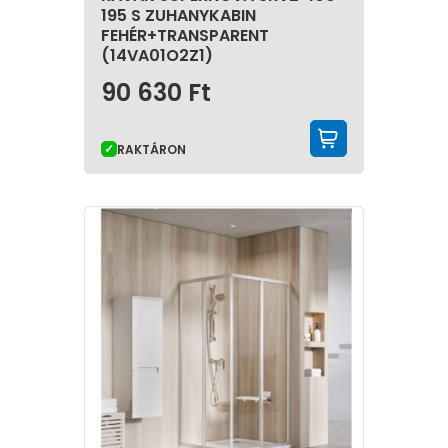
195 S ZUHANYKABIN
FEHÉR+TRANSPARENT
(14VA01O2Z1)
90 630
Ft
KOSÁRBA 
RAKTÁRON