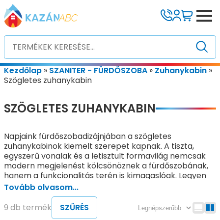
Kezdőlap
»
SZANITER - FÜRDŐSZOBA
»
Zuhanykabin
»
Szögletes zuhanykabin
SZÖGLETES ZUHANYKABIN
Napjaink fürdőszobadizájnjában a szögletes
zuhanykabinok kiemelt szerepet kapnak. A tiszta,
egyszerű vonalak és a letisztult formavilág nemcsak
modern megjelenést kölcsönöznek a fürdőszobának,
hanem a funkcionalitás terén is kimagaslóak. Legyen
szó négyzet vagy téglalap alakú kialakításról, a
Tovább olvasom...
szögletes
zuhanykabin
az egyik legpraktikusabb és
legkedveltebb megoldássá vált, amely kiválóan
9 db termék
SZŰRÉS
illeszkedik mind a kisebb, mind a nagyobb