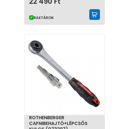
22 490
Ft
KOSÁRBA 
RAKTÁRON
ROTHENBERGER
CAFNIBEHAJTÓ+LÉPCSŐS