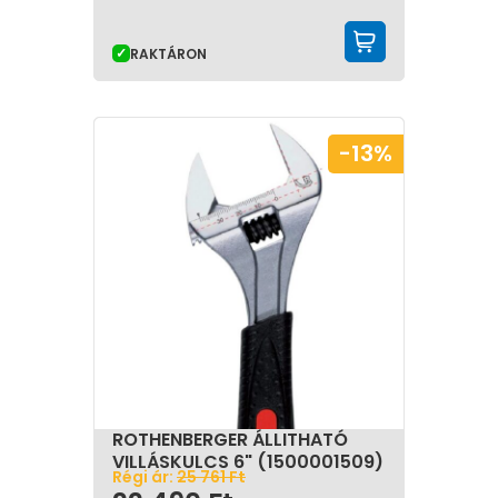
KOSÁRBA 
RAKTÁRON
-13%
ROTHENBERGER ÁLLITHATÓ
VILLÁSKULCS 6" (1500001509)
Régi ár:
25 761
Ft