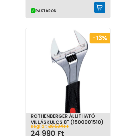
KOSÁRBA 
RAKTÁRON
-13%
ROTHENBERGER ÁLLITHATÓ
VILLÁSKULCS 8" (1500001510)
Régi ár:
28 594
Ft
24 990
Ft