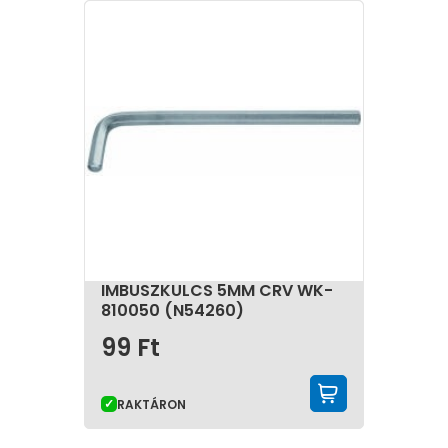
A különböző munkák során a kulcsok a mindennapi
feladatok nélkülözhetetlen alapeszközei. A villáskulcs,
csillagkulcs, imbuszkulcs és egyéb speciális kulcsok
mind hozzájárulnak ahhoz, hogy a szerelések gyorsak,
pontosak és tartósak legyenek. Megfelelő kulcs
kiválasztásával nemcsak a munka minősége javul,
hanem az idő- és energiaráfordítás is jelentősen
csökken.
IMBUSZKULCS 5MM CRV WK-
810050 (N54260)
99
Ft
KOSÁRBA 
RAKTÁRON