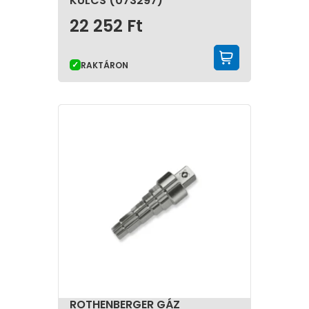
KULCS (073297)
22 252
Ft
KOSÁRBA 
RAKTÁRON
ROTHENBERGER GÁZ