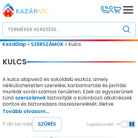
Kezdőlap
»
SZERSZÁMOK
»
Kulcs
KULCS
A kulcs alapvető és sokoldalú eszköz, amely
nélkülözhetetlen szerelési, karbantartási és javítási
munkák során számos területen. Ezek az egyszerűnek
tűnő
szerszámok
biztosítják a különböző alkatrészek
pontos és biztonságos összeszerelését, illetve
szétszerelését. Jelentős szerepet töltenek be például
Tovább olvasom...
az épületgépészetben, ahol a víz-, gáz- és
fűtésszerelésnél, valamint a csővezetékek és
11 db termék
SZŰRÉS
berendezések karbantartásánál kiemelten fontos a
megfelelő kulcstípusok alkalmazása. Emellett az