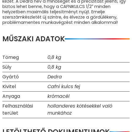
kezet. A Dedra név a minőséget és a precizitást jelenti, így
biztos lehet benne, hogy a CAFNIKULCS 1/2″ minden
helyzetben maximális teljesítményt nyújt. Emelje
szerszámkészletét új szintre, és élvezze a gördülékeny,
problémamentes munkavégzést minden alkalommal!
MŰSZAKI ADATOK
Tömeg
0,8 kg
Súly
0,8 kg
Gyártó
Dedra
Kivitel
Cafni kulcs fej
Anyaga
krómacél
Felhasználási
hollanderes kötésekkel való
terület
munkához
LETÖLTHETŐ DOKUMENTUMOK