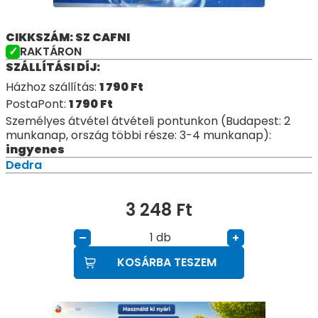
CIKKSZÁM: SZ CAFNI
RAKTÁRON
SZÁLLÍTÁSI DÍJ:
Házhoz szállítás:
1 790
Ft
PostaPont:
1 790
Ft
Személyes átvétel átvételi pontunkon (Budapest: 2
munkanap, ország többi része: 3-4 munkanap):
ingyenes
Dedra
3 248
Ft
db
–
+
KOSÁRBA TESZEM