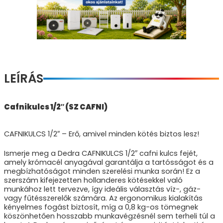
LEÍRÁS
Cafnikulcs 1/2″ (SZ CAFNI)
CAFNIKULCS 1/2″ – Erő, amivel minden kötés biztos lesz!
Ismerje meg a Dedra CAFNIKULCS 1/2″ cafni kulcs fejét,
amely krómacél anyagával garantálja a tartósságot és a
megbízhatóságot minden szerelési munka során! Ez a
szerszám kifejezetten hollanderes kötésekkel való
munkához lett tervezve, így ideális választás víz-, gáz-
vagy fűtésszerelők számára. Az ergonomikus kialakítás
kényelmes fogást biztosít, míg a 0,8 kg-os tömegnek
köszönhetően hosszabb munkavégzésnél sem terheli túl a