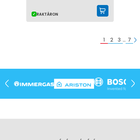
KOSÁRBA 
RAKTÁRON
1
2
3
…
7