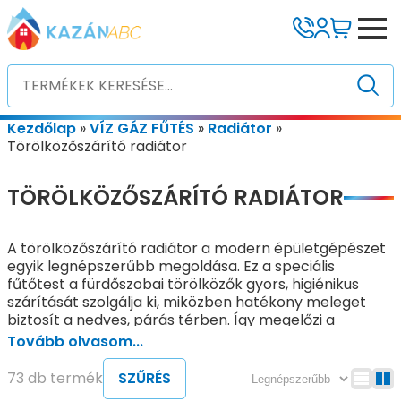
Kezdőlap
»
VÍZ GÁZ FŰTÉS
»
Radiátor
»
Törölközőszárító radiátor
TÖRÖLKÖZŐSZÁRÍTÓ RADIÁTOR
A törölközőszárító radiátor a modern épületgépészet
egyik legnépszerűbb megoldása. Ez a speciális
fűtőtest a fürdőszobai törölközők gyors, higiénikus
szárítását szolgálja ki, miközben hatékony meleget
biztosít a nedves, párás térben. Így megelőzi a
penészedést és komfortos klímát teremt. Különösen
Tovább olvasom...
ajánlott családi házakba, lakásokba, szállodákba,
wellness-központokba és közfürdőkbe, ahol a magas
73 db termék
SZŰRÉS
páratartalom miatt a hagyományos fűtés gyakran