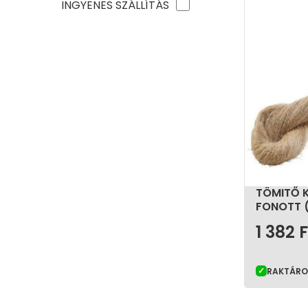
INGYENES SZÁLLÍTÁS
TÖMITŐ 
FONOTT 
1 382
F
RAKTÁR