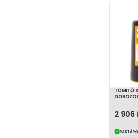
TÖMITŐ 
DOBOZOS
2 906
RAKTÁR