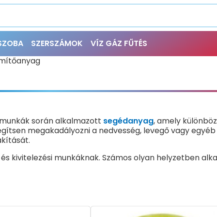
ŐSZOBA
SZERSZÁMOK
VÍZ GÁZ FŰTÉS
mítőanyag
i munkák során alkalmazott
segédanyag
, amely különböz
 segítsen megakadályozni a nedvesség, levegő vagy egyé
kítását.
i és kivitelezési munkáknak. Számos olyan helyzetben al
 zárást. Használhatók többek között csatlakozások tömí
tgépészeti munkák során felmerülő tömítési feladatokra.
 alkalmazási területtől, a tömítendő felülettől, az anyag
vagy kültéri használatra kerül-e sor, szükséges-e rugalma