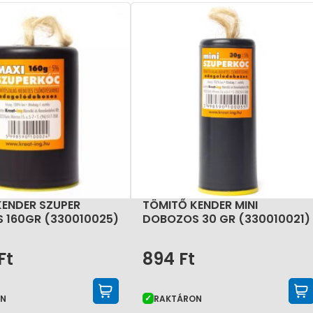
KENDER SZUPER
TÖMITŐ KENDER MINI
 160GR (330010025)
DOBOZOS 30 GR (330010021)
Ft
894
Ft
KOSÁRBA TESZEM
ON
RAKTÁRON