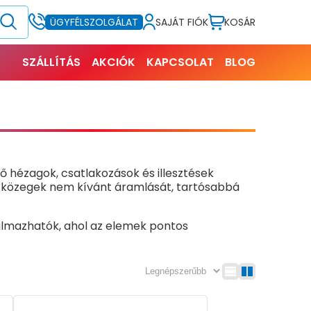
SAJÁT FIÓK
KOSÁR
ÜGYFÉLSZOLGÁLAT
SZÁLLÍTÁS
AKCIÓK
KAPCSOLAT
BLOG
ő hézagok, csatlakozások és illesztések
b közegek nem kívánt áramlását, tartósabbá
kalmazhatók, ahol az elemek pontos
tésére, hézagok kitöltésére, szerkezeti
ok típusától és a környezeti hatásoktól függ.
sság, illetve milyen hőmérsékleti vagy