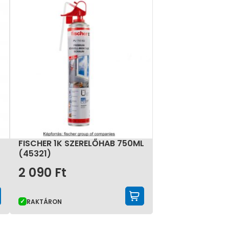
FISCHER 1K SZERELŐHAB 750ML
(45321)
2 090
Ft
KOSÁRBA TESZEM
KOSÁRBA TESZE
RAKTÁRON