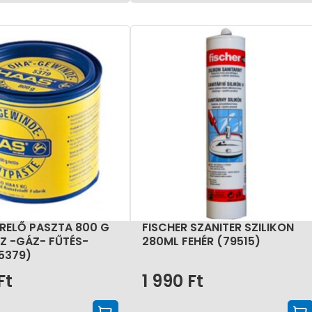
RELŐ PASZTA 800 G
FISCHER SZANITER SZILIKON
IZ -GÁZ- FŰTÉS-
280ML FEHÉR (79515)
5379)
Ft
1 990
Ft