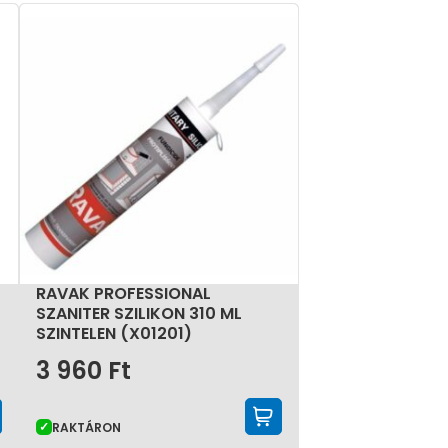
RAVAK PROFESSIONAL
SZANITER SZILIKON 310 ML
SZINTELEN (X01201)
3 960
Ft
KOSÁRBA TESZEM
KOSÁRBA TESZE
RAKTÁRON