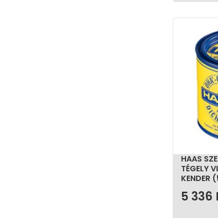
HAAS SZE
TÉGELY V
KENDER (
5 336