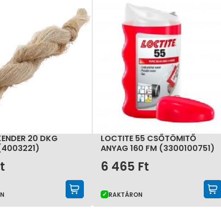
KENDER 20 DKG
LOCTITE 55 CSŐTÖMITŐ
(4003221)
ANYAG 160 FM (3300100751)
t
6 465
Ft
KOSÁRBA TESZEM
ON
RAKTÁRON