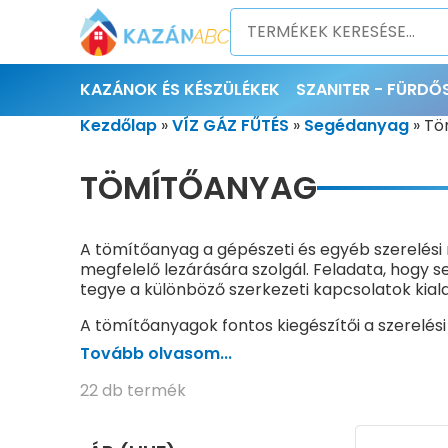
KAZÁNOK ÉS KÉSZÜLÉKEK
SZANITER - FÜRD
Kezdőlap
»
VÍZ GÁZ FŰTÉS
»
Segédanyag
»
Tö
TÖMÍTŐANYAG
A tömítőanyag a gépészeti és egyéb szerelés
megfelelő lezárására szolgál. Feladata, hogy
tegye a különböző szerkezeti kapcsolatok kiala
A tömítőanyagok fontos kiegészítői a szerelés
illeszkedése önmagában nem biztosít megfelelő
Tovább olvasom...
elemek illesztésére, valamint különböző épüle
22 db termék
A megfelelő tömítőanyag kiválasztása mindig az
Fontos figyelembe venni például, hogy beltéri 
nedvességi terhelésnek lesz kitéve az anyag.