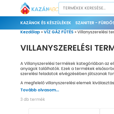
KAZÁNOK ÉS KÉSZÜLÉKEK
SZANITER - FÜRD
Kezdőlap
»
VÍZ GÁZ FŰTÉS
»
Villanyszerelési 
VILLANYSZERELÉSI TER
A Villanyszerelési termékek kategóriában az e
anyagok találhatók. Ezek a termékek elsősorb
szerelési feladatok elvégzésében játszanak fo
A megfelelő villanyszerelési elemek kiválaszt
vezetékek, csatlakozóelemek és rögzítő megold
Tovább olvasom...
elvégezhető.
3 db termék
A VILLANYSZERELÉSI TERMÉKEK FŐBB TÍPUSAI
A kategóriában többféle, eltérő felhasználásr