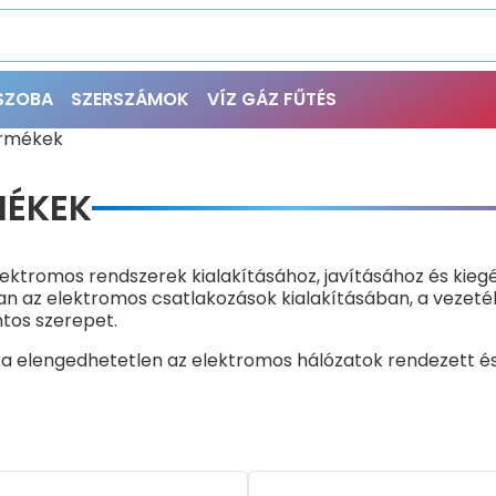
ŐSZOBA
SZERSZÁMOK
VÍZ GÁZ FŰTÉS
termékek
MÉKEK
lektromos rendszerek kialakításához, javításához és kieg
an az elektromos csatlakozások kialakításában, a vezet
ntos szerepet.
ása elengedhetetlen az elektromos hálózatok rendezett é
ások segítségével a kisebb javításoktól kezdve az új re
a alkalmas megoldás található: