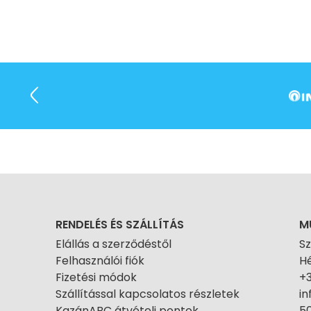
RENDELÉS ÉS SZÁLLÍTÁS
M
Elállás a szerződéstől
S
Felhasználói fiók
Hé
Fizetési módok
+
Szállítással kapcsolatos részletek
i
KazánABC átvételi pontok
50