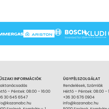
ŰSZAKI INFORMÁCIÓK
ÜGYFÉLSZOLGÁLAT
zaktanácsadás
Rendelések, Számlák
tfő – Péntek: 08:00 – 16:00
Hétfő – Péntek: 08:00 – 
36 30 645 6547
+36 30 676 0904
nfo@kazanabc.hu
info@kazanabc.hu
00 Szolnok, Kombájn u. 1.
5000 Szolnok, Kombájn u.