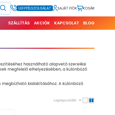
SAJÁT FIÓK
KOSÁR
ÜGYFÉLSZOLGÁLAT
SZÁLLÍTÁS
AKCIÓK
KAPCSOLAT
BLOG
észítéséhez használható alapvető szerelési
ékek megfelelő elhelyezésében, a különböző
s megbízható kialakításához. A különböző
ndszerek kialakításáig számos feladat