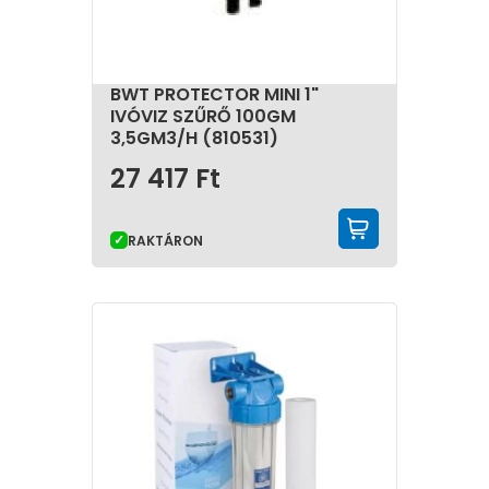
BWT PROTECTOR MINI 1"
IVÓVIZ SZŰRŐ 100GM
3,5GM3/H (810531)
27 417
Ft
KOSÁRBA 
RAKTÁRON