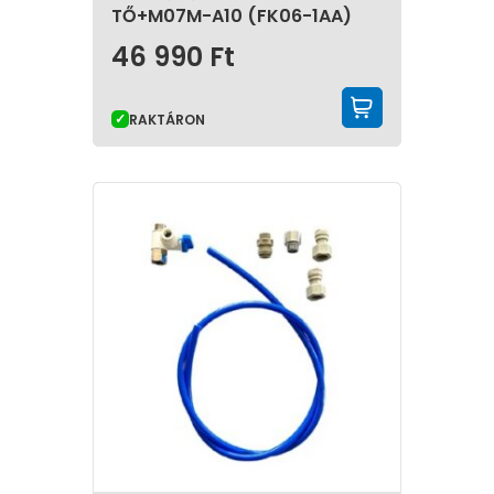
TŐ+M07M-A10 (FK06-1AA)
46 990
Ft
KOSÁRBA 
RAKTÁRON