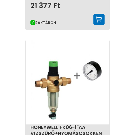
21 377
Ft
KOSÁRBA 
RAKTÁRON
HONEYWELL FK06-1"AA
VÍZSZŰRŐ+NYOMÁSCSÖKKEN