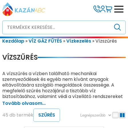
Kezdőlap
»
VÍZ GÁZ FŰTÉS
»
Vízkezelés
»
Vízszűrés
VÍZSZŰRÉS
A vízszűrés a vízben található mechanikai
szennyeződések és egyéb nem kívánt anyagok
eltávolítására szolgáló megoldások összessége. A
megfelelő szűrés hozzájárul a tisztább víz
biztosításához, valamint védi a vízellátó rendszereket
és a vízzel működő berendezéseket a szennyeződések
Tovább olvasom...
okozta károsodásoktól.
45 db termék
SZŰRÉS
A vezetékes vagy kútvíz gyakran tartalmazhat
homokot, iszapot, rozsdarészecskéket és egyéb