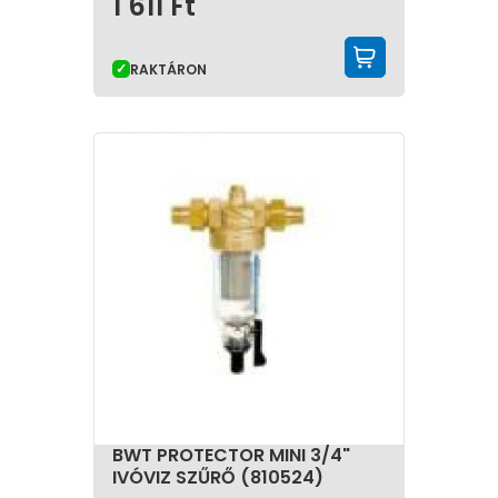
1 611
Ft
KOSÁRBA 
RAKTÁRON
BWT PROTECTOR MINI 3/4"
IVÓVIZ SZŰRŐ (810524)