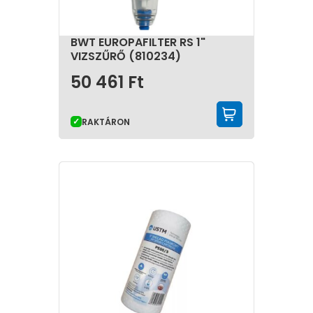
BWT EUROPAFILTER RS 1"
VIZSZŰRŐ (810234)
50 461
Ft
KOSÁRBA 
RAKTÁRON