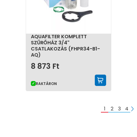
AQUAFILTER KOMPLETT
SZŰRŐHÁZ 3/4"
CSATLAKOZÁS (FHPR34-B1-
AQ)
8 873
Ft
KOSÁRBA 
RAKTÁRON
1
2
3
4