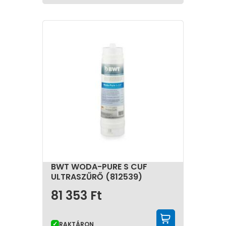
csökkentheti a szennyeződések okozta
meghibásodások kockázatát. A rendszeres
karbantartás és az időszakos szűrőbetétcsere
biztosítja a szűrőrendszer hatékony működését és a
megfelelő vízminőséget.
A korszerű vízszűrés hatékony megoldást kínál a
különböző vízminőségi problémák kezelésére. A
megfelelő berendezés kiválasztásával tisztább víz,
megbízhatóbb működés és hosszabb élettartam
biztosítható a vízzel működő rendszerek számára.
BWT WODA-PURE S CUF
ULTRASZŰRŐ (812539)
81 353
Ft
KOSÁRBA 
RAKTÁRON