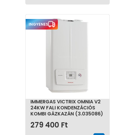
szabályozások miatt korlátozott.
Az 813/2013-as EU rendelet értelmében kéményes
gázkazánok csak társasházi gyűjtőkéménybe
köthetőek!
INGYENES
Új épületekbe és családi házakba már nem
engedélyezett az ilyen típusú készülékek felszerelése,
kizárólag a régi, nyílt égésterű kazánok cseréjeként
lehetséges.
Mielőtt ilyen kazánt vásárolnánk, feltétlenül érdemes
szakemberrel egyeztetni.
IMMERGAS VICTRIX OMNIA V2
24KW FALI KONDENZÁCIÓS
KOMBI GÁZKAZÁN (3.035086)
279 400
Ft