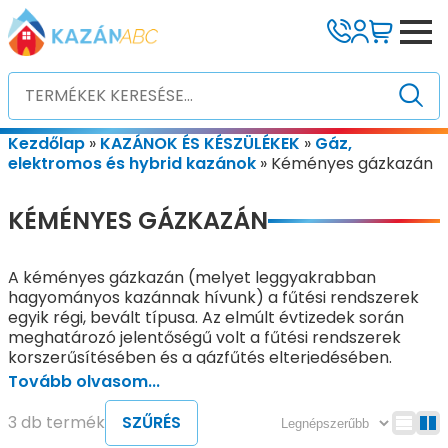
Kezdőlap
»
KAZÁNOK ÉS KÉSZÜLÉKEK
»
Gáz,
elektromos és hybrid kazánok
»
Kéményes gázkazán
KÉMÉNYES GÁZKAZÁN
A kéményes gázkazán (melyet leggyakrabban
hagyományos kazánnak hívunk) a fűtési rendszerek
egyik régi, bevált típusa. Az elmúlt évtizedek során
meghatározó jelentőségű volt a fűtési rendszerek
korszerűsítésében és a gázfűtés elterjedésében.
Tovább olvasom...
A kéményes kombi
gázkazánok
olyan készülékek,
amelyek biztosítják a fűtést és a használati meleg
3 db termék
SZŰRÉS
vizet is. Kompakt méretei miatt könnyen