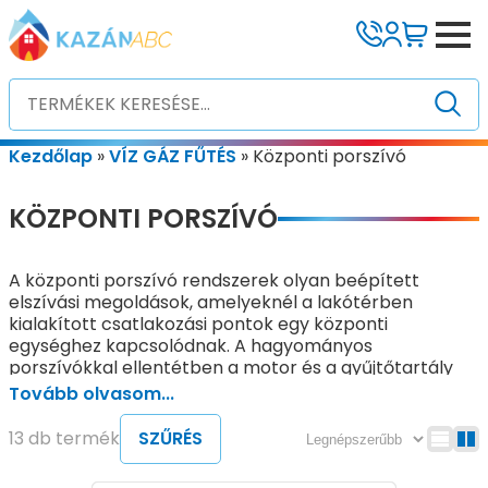
Kezdőlap
»
VÍZ GÁZ FŰTÉS
»
Központi porszívó
KÖZPONTI PORSZÍVÓ
A központi porszívó rendszerek olyan beépített
elszívási megoldások, amelyeknél a lakótérben
kialakított csatlakozási pontok egy központi
egységhez kapcsolódnak. A hagyományos
porszívókkal ellentétben a motor és a gyűjtőtartály
általában külön helyiségben vagy erre kijelölt
Tovább olvasom...
területen kerül elhelyezésre. A takarításhoz szükséges
csatlakozási pontok pedig az épület több pontján is
13 db termék
SZŰRÉS
kialakíthatók. A rendszer kialakítása szorosan
kapcsolódik az épületgépészeti megoldásokhoz, ezért