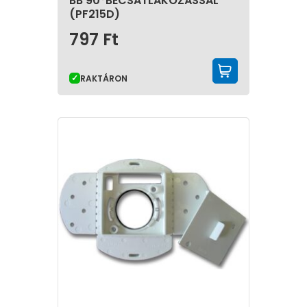
BB 90°BECSATLAKOZÁSSAL
(PF215D)
797
Ft
KOSÁRBA 
RAKTÁRON