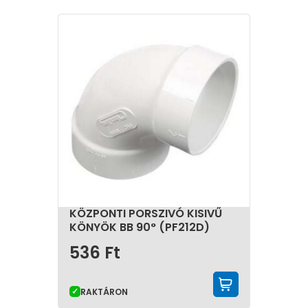
rendezett takarításhoz.
A kiválasztás során a központi egység teljesítménye
mellett fontos szempont a csövek, idomok és
csatlakozóelemek megfelelő összehangolása is. A
minőségi alkatrészek és a szakszerű kialakítás hosszú
távon megbízható működést és egyszerűbb
használatot biztosítanak.
A központi porszívók praktikus megoldást
jelenthetnek családi házakban és nagyobb
lakóingatlanokban. Olyan épületekben is ideális
választást kínálnak, ahol fontos a kényelmes,
helytakarékos és hatékony takarítási rendszer
kialakítása.
KÖZPONTI PORSZIVÓ KISIVŰ
KÖNYÖK BB 90° (PF212D)
536
Ft
KOSÁRBA 
RAKTÁRON