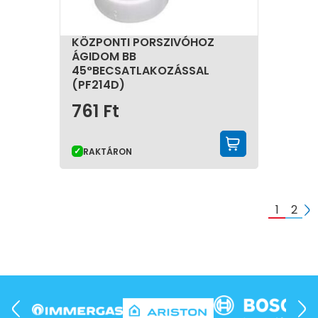
KÖZPONTI PORSZIVÓHOZ
ÁGIDOM BB
45°BECSATLAKOZÁSSAL
(PF214D)
761
Ft
KOSÁRBA 
RAKTÁRON
1
2