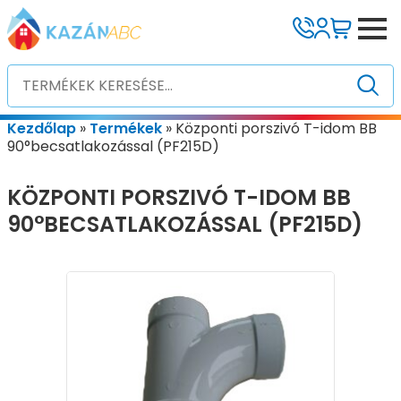
Kezdőlap
»
Termékek
»
Központi porszivó T-idom BB
90°becsatlakozással (PF215D)
KÖZPONTI PORSZIVÓ T-IDOM BB
90°BECSATLAKOZÁSSAL (PF215D)