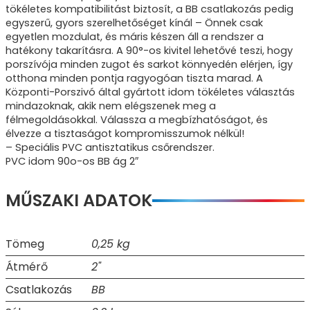
tökéletes kompatibilitást biztosít, a BB csatlakozás pedig
egyszerű, gyors szerelhetőséget kínál – Önnek csak
egyetlen mozdulat, és máris készen áll a rendszer a
hatékony takarításra. A 90°-os kivitel lehetővé teszi, hogy
porszívója minden zugot és sarkot könnyedén elérjen, így
otthona minden pontja ragyogóan tiszta marad. A
Központi-Porszivó által gyártott idom tökéletes választás
mindazoknak, akik nem elégszenek meg a
félmegoldásokkal. Válassza a megbízhatóságot, és
élvezze a tisztaságot kompromisszumok nélkül!
– Speciális PVC antisztatikus csőrendszer.
PVC idom 90o-os BB ág 2″
MŰSZAKI ADATOK
Tömeg
0,25 kg
Átmérő
2"
Csatlakozás
BB