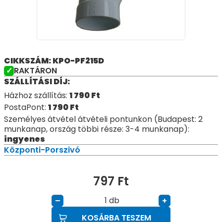
CIKKSZÁM: KPO-PF215D
RAKTÁRON
SZÁLLÍTÁSI DÍJ:
Házhoz szállítás:
1 790
Ft
PostaPont:
1 790
Ft
Személyes átvétel átvételi pontunkon (Budapest: 2
munkanap, ország többi része: 3-4 munkanap):
ingyenes
Központi-Porszivó
797
Ft
db
–
+
KOSÁRBA TESZEM