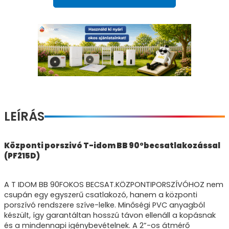
LEÍRÁS
Központi porszivó T-idom BB 90°becsatlakozással
(PF215D)
A T IDOM BB 90FOKOS BECSAT.KÖZPONTIPORSZÍVÓHOZ nem
csupán egy egyszerű csatlakozó, hanem a központi
porszívó rendszere szíve-lelke. Minőségi PVC anyagból
készült, így garantáltan hosszú távon ellenáll a kopásnak
és a mindennapi igénybevételnek. A 2”-os átmérő