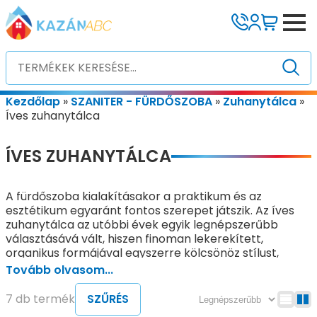
Kezdőlap
»
SZANITER - FÜRDŐSZOBA
»
Zuhanytálca
»
Íves zuhanytálca
ÍVES ZUHANYTÁLCA
A fürdőszoba kialakításakor a praktikum és az
esztétikum egyaránt fontos szerepet játszik. Az íves
zuhanytálca az utóbbi évek egyik legnépszerűbb
választásává vált, hiszen finoman lekerekített,
organikus formájával egyszerre kölcsönöz stílust,
modernitást és praktikusságot a fürdőszobának.
Tovább olvasom...
Különösen azoknak ideális, akik kerülnék a szögletes,
merev formákat, ugyanakkor szeretnék a lehető
7 db termék
SZŰRÉS
legjobban kihasználni fürdőszobájuk adottságait.