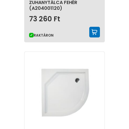
ZUHANYTÁLCA FEHÉR
(A204001120)
73 260
Ft
KOSÁRBA 
RAKTÁRON