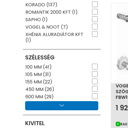
fenntarthatóság és az intelligens szabályozás 
KORADO (137)
gyártástechnológiák révén minimalizált víztérfo
ROMANTIK 2000 KFT (1)
biztosítanak.
SAPHO (1)
A jól megválasztott és gondosan karbantartott r
VOGEL & NOOT (7)
XHÉNIA ALURADIÁTOR KFT
(1)
SZÉLESSÉG
100 MM (41)
105 MM (31)
155 MM (22)
VOGE
450 MM (26)
SZÖG
600 MM (29)
FBW1
1 9
KIVITEL
RAK