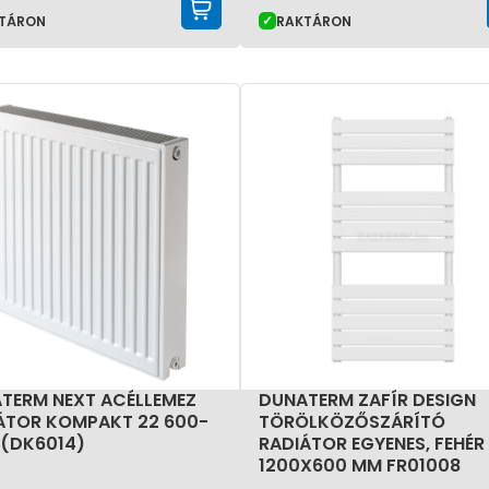
KOSÁRBA TESZEM
TÁRON
RAKTÁRON
TERM NEXT ACÉLLEMEZ
DUNATERM ZAFÍR DESIGN
ÁTOR KOMPAKT 22 600-
TÖRÖLKÖZŐSZÁRÍTÓ
 (DK6014)
RADIÁTOR EGYENES, FEHÉR
1200X600 MM FR01008