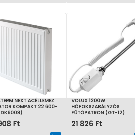
TERM NEXT ACÉLLEMEZ
VOLUX 1200W
ÁTOR KOMPAKT 22 600-
HŐFOKSZABÁLYZÓS
(DK6008)
FŰTŐPATRON (GT-12)
908
Ft
21 826
Ft