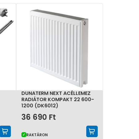
einek zökkenőmentes integrálását. A precíziós
, így kisebb felülettel is elegendő meleget
 illeszkedik az adott belső tér hangulatához.
DUNATERM NEXT ACÉLLEMEZ
RADIÁTOR KOMPAKT 22 600-
1200 (DK6012)
36 690
Ft
KOSÁRBA TESZEM
KOSÁRBA TE
RAKTÁRON