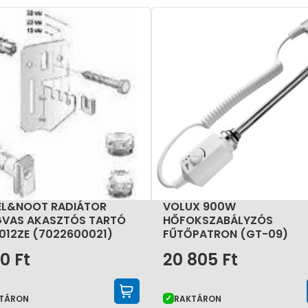
áll a középpontban, lehetővé téve a jövő fűtési rendszer
gat és optimalizált lamella-szerkezet javítja a hőátadást
adiátor évtizedekig szolgálhat, miközben esztétikailag is
L&NOOT RADIÁTOR
VOLUX 900W
VAS AKASZTÓS TARTÓ
HŐFOKSZABÁLYZÓS
012ZE (7022600021)
FŰTŐPATRON (GT-09)
20
Ft
20 805
Ft
KOSÁRBA TESZEM
TÁRON
RAKTÁRON