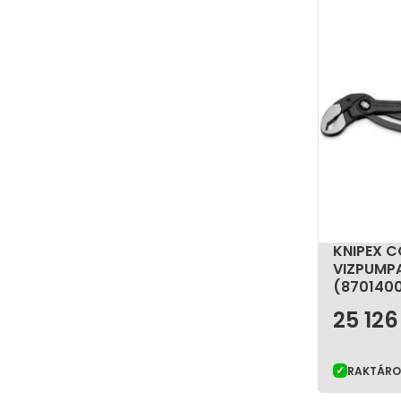
KNIPEX 
VIZPUMP
(870140
25 12
RAKTÁR