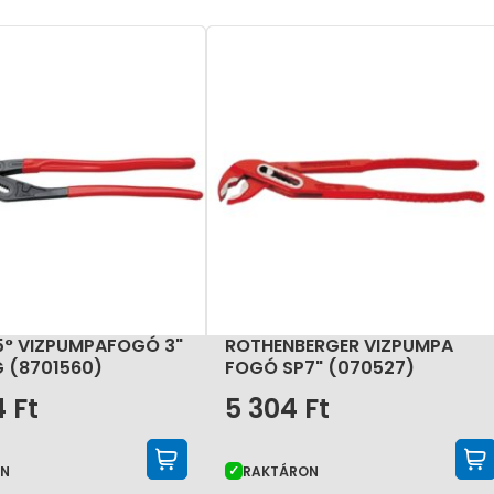
5° VIZPUMPAFOGÓ 3"
ROTHENBERGER VIZPUMPA
G (8701560)
FOGÓ SP7" (070527)
4
Ft
5 304
Ft
KOSÁRBA TESZEM
ON
RAKTÁRON