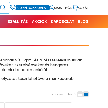
SAJÁT FIÓK
KOSÁR
ÜGYFÉLSZOLGÁLAT
SZÁLLÍTÁS
AKCIÓK
KAPCSOLAT
BLOG
sorban víz-, gáz- és fűtésszerelési munkák
csöveket, szerelvényeket és hengeres
erek mindennapi munkáját.
ahelyzetet teszi lehetővé a munkadarab
ozícióban rögzíthető. A recézett, rombusz alakú
ésállóságot biztosít. Felületük gyakran
élettartamot garantáljanak. A markolatok
os fogást nyújt, hanem a csúszásmentességet