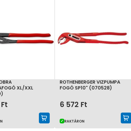
COBRA
ROTHENBERGER VIZPUMPA
AFOGÓ XL/XXL
FOGÓ SP10" (070528)
0)
6
Ft
6 572
Ft
KOSÁRBA TESZEM
ON
RAKTÁRON