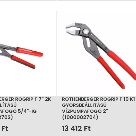
RGER ROGRIP F 7" 2K
ROTHENBERGER ROGRIP F 10 K1
LÍTÁSÚ
GYORSBEÁLLITÁSÚ
AFOGÓ 5/4"-IG
VÍZPUMPAFOGÓ 2"
2702)
(1000002704)
6
Ft
13 412
Ft