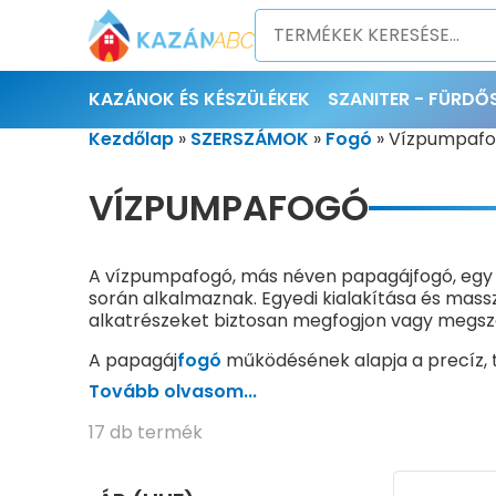
KAZÁNOK ÉS KÉSZÜLÉKEK
SZANITER - FÜRD
Kezdőlap
»
SZERSZÁMOK
»
Fogó
»
Vízpumpaf
VÍZPUMPAFOGÓ
A vízpumpafogó, más néven papagájfogó, egy s
során alkalmaznak. Egyedi kialakítása és mass
alkatrészeket biztosan megfogjon vagy megszo
A papagáj
fogó
működésének alapja a precíz, t
méretéhez igazítva. Jellegzetes, aszimmetrikus
Tovább olvasom...
fogásfelület hatékony és csúszásmentes fogás
17 db termék
A vízpumpafogók többsége króm-vanádium acélbó
krómozott vagy egyéb korrózióvédő bevonattal 
általában gumírozottak vagy kétkomponensű 