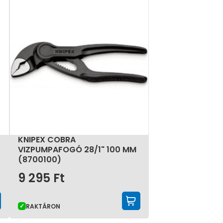
KNIPEX COBRA
VIZPUMPAFOGÓ 28/1" 100 MM
(8700100)
9 295
Ft
KOSÁRBA TESZEM
KOSÁRBA TESZE
RAKTÁRON