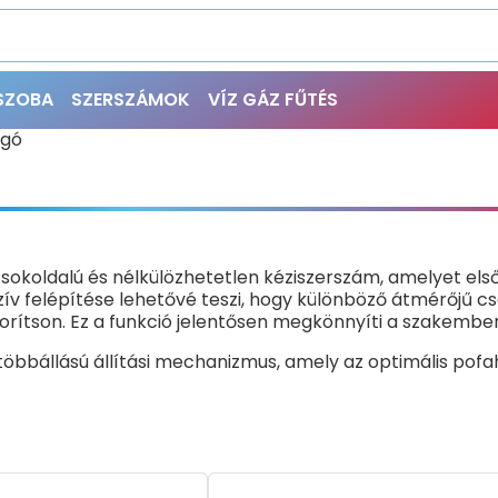
ŐSZOBA
SZERSZÁMOK
VÍZ GÁZ FŰTÉS
ogó
okoldalú és nélkülözhetetlen kéziszerszám, amelyet első
zív felépítése lehetővé teszi, hogy különböző átmérőjű 
rítson. Ez a funkció jelentősen megkönnyíti a szakemb
öbbállású állítási mechanizmus, amely az optimális pof
 fogófejjel rendelkezik, amely állítható, általában 7-10 p
t biztosít még sima vagy nedves munkadarabokon is.
l készül, mely kiváló szilárdságot, rugalmasságot és üt
ellátott, hogy ellenálljanak a korróziónak és hosszabb 
műanyag bevonatúak. Ez nem csak kényelmes, biztonság