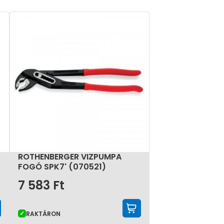
ROTHENBERGER VIZPUMPA
FOGÓ SPK7' (070521)
7 583
Ft
KOSÁRBA TESZEM
KOSÁRBA TESZE
RAKTÁRON