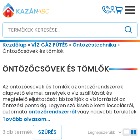
Kezdőlap
»
VÍZ GÁZ FŰTÉS
»
Öntözéstechnika
»
Öntözőcsövek és tömlők
ÖNTÖZŐCSÖVEK ÉS TÖMLŐK
Az öntözőcsövek és tömlők az öntözőrendszerek
alapvető elemei, amelyek a víz szállítását és
megfelelő eljuttatását biztosítják a vízforrástól az
öntözési pontokig. Legyen szó kisebb kerti locsolásról,
automata
öntözőrendszerről
vagy nagyobb területek
vízellátásáról, a megfelelő cső vagy tömlő kiválasztása
Tovább olvasom...
alapvetően meghatározza a rendszer hatékony
működését.
3 db termék
SZŰRÉS