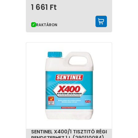
1 661
Ft
KOSÁRBA 
RAKTÁRON
SENTINEL X400/1 TISZTITÓ RÉGI
RENDSZERHEZ 1 L (290110084)