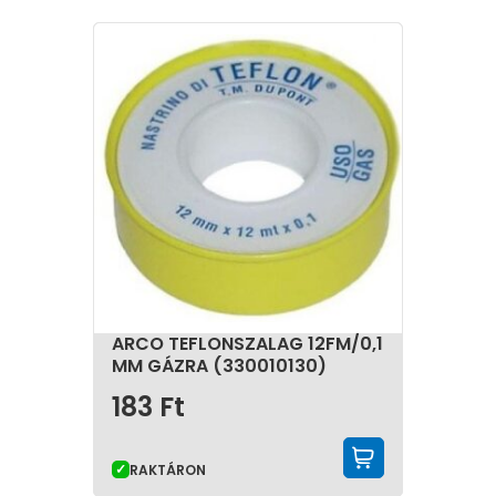
javításoknál, rögzítéseknél és felületkialakításoknál
alkalmazható.
A segédanyagok többféle kiszerelésben és
összetételben érhetők el. Ezért a választás során
fontos figyelembe venni a felhasználás célját, az
alkalmazási környezetet és a kapcsolódó szerelési
feladatokat. A megfelelő termék kiválasztása
egyszerűbbé teszi a kivitelezést, valamint hozzájárul a
munkák szakszerű elvégzéséhez.
A minőségi segédanyagok a víz-, gáz- és fűtési
rendszerek kialakításának fontos kiegészítői. Bár
önmagukban nem alkotják a rendszer fő elemeit,
használatuk jelentősen befolyásolhatja a szerelések
tartósságát, megbízhatóságát és megfelelő
ARCO TEFLONSZALAG 12FM/0,1
működését.
MM GÁZRA (330010130)
183
Ft
KOSÁRBA 
RAKTÁRON