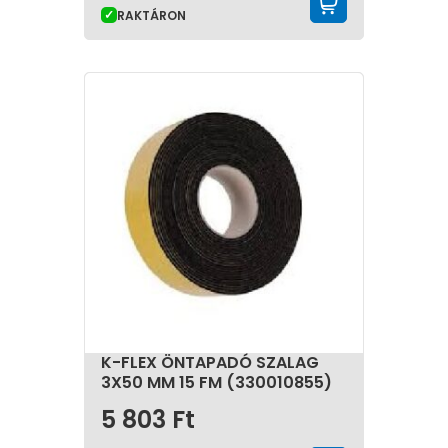
KOSÁRBA 
RAKTÁRON
K-FLEX ÖNTAPADÓ SZALAG
3X50 MM 15 FM (330010855)
5 803
Ft