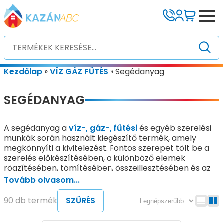
Kezdőlap
»
VÍZ GÁZ FŰTÉS
»
Segédanyag
SEGÉDANYAG
A segédanyag a
víz-, gáz-, fűtési
és egyéb szerelési
munkák során használt kiegészítő termék, amely
megkönnyíti a kivitelezést. Fontos szerepet tölt be a
szerelés előkészítésében, a különböző elemek
rögzítésében, tömítésében, összeillesztésében és az
utómunkálatok elvégzésében. Ezek az anyagok nem
Tovább olvasom...
önálló szerkezeti elemekként, hanem a szerelési
munkák támogatására szolgálnak, és hozzájárulnak a
90 db termék
SZŰRÉS
tartós, megbízható szerelések kialakításához.