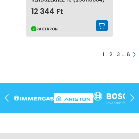
12 344
Ft
KOSÁRBA 
RAKTÁRON
1
2
3
…
8