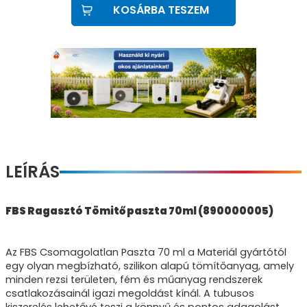
KOSÁRBA TESZEM
LEÍRÁS
FBS Ragasztó Tömitő paszta 70ml (890000005)
Az FBS Csomagolatlan Paszta 70 ml a Materiál gyártótól
egy olyan megbízható, szilikon alapú tömítőanyag, amely
minden rezsi területen, fém és műanyag rendszerek
csatlakozásainál igazi megoldást kínál. A tubusos