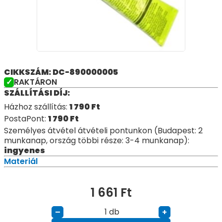
CIKKSZÁM: DC-890000005
RAKTÁRON
SZÁLLÍTÁSI DÍJ:
Házhoz szállítás:
1 790
Ft
PostaPont:
1 790
Ft
Személyes átvétel átvételi pontunkon (Budapest: 2
munkanap, ország többi része: 3-4 munkanap):
ingyenes
Materiál
1 661
Ft
db
–
+