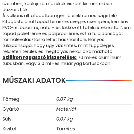
szemben, kőolajszármazékok viszont kismértékben
duzzasztják.
Átvulkanizált állapotban igen jó elektromos szigetelő.
Kifogástalanul tapad fémekre, üvegre, csempére, kemény
PVC-re, bakelitre, natúr- és lakkozott fafelületekre stb. Nem
tapad polietilénre és polipropilénre, ezt a tulajdonságát
formaleválasztásra lehet hasznosítani. Előnyös
tulajdonsága, hogy úgy vízszintes, mint függőleges
felületen terülés és megfolyás nélkül alkalmazható.
Szilikon ragasztó kiszerelése:
70 ml-es alumínium
tubusban, vagy 310 ml -es műanyag kartusokban.
MŰSZAKI ADATOK
Tömeg
0,07 kg
Gyártó
Materiál
Súly
0,07 kg
Kivitel
Tömítés