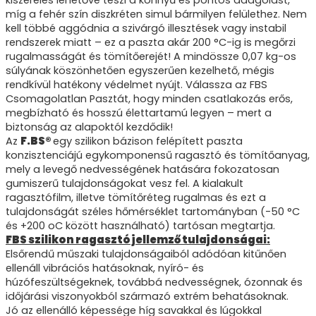
kiszerelés lehetővé teszi a könnyű és pontos adagolást,
míg a fehér szín diszkréten simul bármilyen felülethez. Nem
kell többé aggódnia a szivárgó illesztések vagy instabil
rendszerek miatt – ez a paszta akár 200 °C-ig is megőrzi
rugalmasságát és tömítőerejét! A mindössze 0,07 kg-os
súlyának köszönhetően egyszerűen kezelhető, mégis
rendkívül hatékony védelmet nyújt. Válassza az FBS
Csomagolatlan Pasztát, hogy minden csatlakozás erős,
megbízható és hosszú élettartamú legyen – mert a
biztonság az alapoktól kezdődik!
Az
F.BS®
egy szilikon bázison felépített paszta
konzisztenciájú egykomponensű ragasztó és tömítőanyag,
mely a levegő nedvességének hatására fokozatosan
gumiszerű tulajdonságokat vesz fel. A kialakult
ragasztófilm, illetve tömítőréteg rugalmas és ezt a
tulajdonságát széles hőmérséklet tartományban (-50 °C
és +200 oC között használható) tartósan megtartja.
FBS szilikon ragasztó jellemző tulajdonságai:
Elsőrendű műszaki tulajdonságaiból adódóan kitűnően
ellenáll vibrációs hatásoknak, nyíró- és
húzófeszültségeknek, továbbá nedvességnek, ózonnak és
időjárási viszonyokból származó extrém behatásoknak.
Jó az ellenálló képessége híg savakkal és lúgokkal