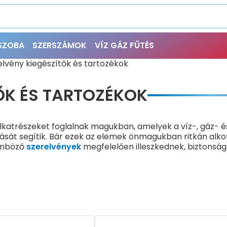
ŐSZOBA
SZERSZÁMOK
VÍZ GÁZ FŰTÉS
elvény kiegészítők és tartozékok
ŐK ÉS TARTOZÉKOK
alkatrészeket foglalnak magukban, amelyek a víz-, gáz- é
ítását segítik. Bár ezek az elemek önmagukban ritkán alko
lönböző
szerelvények
megfelelően illeszkednek, biztonsá
egyszerűbbé válik a szerelés, valamint a meglévő rendsze
egészítő található, amelyek eltérő szerelési helyzetekbe
arását vagy kiegészítését szolgáló elemek, valamint külö