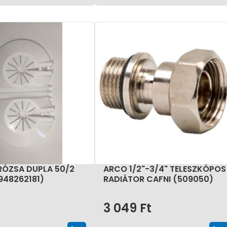
RÓZSA DUPLA 50/2
ARCO 1/2"-3/4" TELESZKÓPOS
948262181)
RADIÁTOR CAFNI (509050)
3 049
Ft