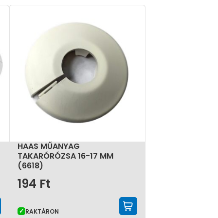
zeti rendszerek szerelése során minden
sak a szerelést könnyítik meg, hanem a kész
HAAS MŰANYAG
TAKARÓRÓZSA 16-17 MM
(6618)
194
Ft
KOSÁRBA TESZEM
KOSÁRBA TESZE
RAKTÁRON