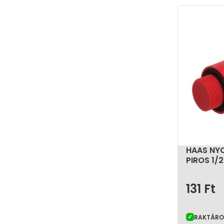
illeszkedés és a megbízható működés.
A szerelvény kiegészítők és tartozékok széles
feladathoz megtalálható legyen a megfelelő k
rendszer használhatóságához, megjelenéséhez,
HAAS NY
PIROS 1/
131
Ft
RAKTÁR