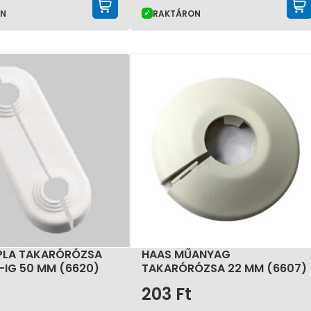
KOSÁRBA TESZEM
ON
RAKTÁRON
PLA TAKARÓRÓZSA
HAAS MŰANYAG
-IG 50 MM (6620)
TAKARÓRÓZSA 22 MM (6607)
203
Ft