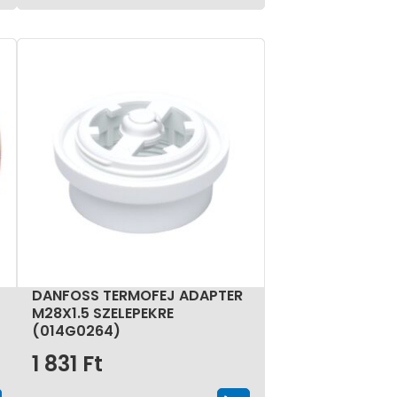
DANFOSS TERMOFEJ ADAPTER
M28X1.5 SZELEPEKRE
(014G0264)
1 831
Ft