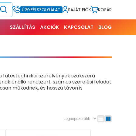
SAJÁT FIÓK
KOSÁR
ÜGYFÉLSZOLGÁLAT
SZÁLLÍTÁS
AKCIÓK
KAPCSOLAT
BLOG
s fűtéstechnikai szerelvények szakszerű
tnak önálló rendszert, számos szerelési feladat
gosan működnek, és hosszú távon is
rek javítása, bővítése vagy korszerűsítése is.
n alkalmazhatók. Ide tartoznak például a
nféle adapterek és szerelési tartozékok.