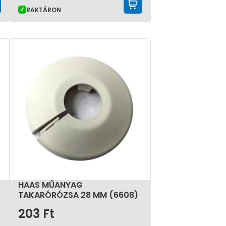
KOSÁRBA TESZEM
KOSÁRBA TESZE
RAKTÁRON
HAAS MŰANYAG
TAKARÓRÓZSA 28 MM (6608)
203
Ft