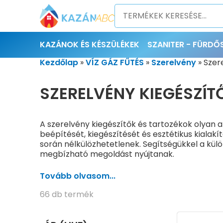
KAZÁNOK ÉS KÉSZÜLÉKEK
SZANITER - FÜRD
Kezdőlap
»
VÍZ GÁZ FŰTÉS
»
Szerelvény
»
Szer
SZERELVÉNY KIEGÉSZÍT
A szerelvény kiegészítők és tartozékok olyan 
beépítését, kiegészítését és esztétikus kialak
során nélkülözhetetlenek. Segítségükkel a kü
megbízható megoldást nyújtanak.
A megfelelő kiegészítő elemek alkalmazásával 
Tovább olvasom...
SOKFÉLE SZERELÉSI FELADATHOZ
66 db termék
A kínálatban számos különböző rendeltetésű ki
szerelvények csatlakoztatását, rögzítését, tak