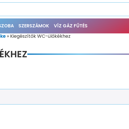
ŐSZOBA
SZERSZÁMOK
VÍZ GÁZ FŰTÉS
ke
»
Kiegészítők WC-ülőkékhez
ÉKHEZ