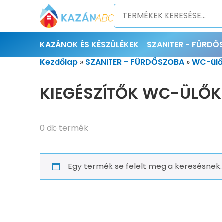
KAZÁNOK ÉS KÉSZÜLÉKEK
SZANITER - FÜRD
Kezdőlap
»
SZANITER - FÜRDŐSZOBA
»
WC-ülő
KIEGÉSZÍTŐK WC-ÜLŐK
0 db termék
Egy termék se felelt meg a keresésnek.