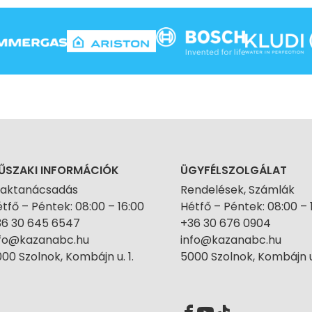
ŰSZAKI INFORMÁCIÓK
ÜGYFÉLSZOLGÁLAT
zaktanácsadás
Rendelések, Számlák
tfő – Péntek: 08:00 – 16:00
Hétfő – Péntek: 08:00 – 
36 30 645 6547
+36 30 676 0904
nfo@kazanabc.hu
info@kazanabc.hu
00 Szolnok, Kombájn u. 1.
5000 Szolnok, Kombájn u.