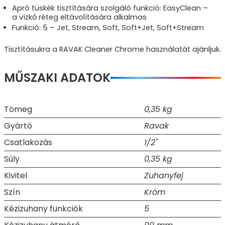
Apró tüskék tisztítására szolgáló funkció: EasyClean –
a vízkő réteg eltávolítására alkalmas
Funkció: 5 – Jet, Stream, Soft, Soft+Jet, Soft+Stream
Tisztításukra a RAVAK Cleaner Chrome használatát ajánljuk.
MŰSZAKI ADATOK
Tömeg
0,35 kg
Gyártó
Ravak
Csatlakozás
1/2"
Súly
0,35 kg
Kivitel
Zuhanyfej
Szín
Króm
Kézizuhany funkciók
5