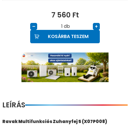
7 560
Ft
db
–
+
KOSÁRBA TESZEM
LEÍRÁS
Ravak Multifunkciós Zuhanyfej 5 (X07P008)