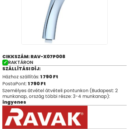
CIKKSZÁM: RAV-X07P008
RAKTÁRON
SZÁLLÍTÁSI DÍJ:
Házhoz szállítás:
1 790
Ft
PostaPont:
1 790
Ft
Személyes átvétel átvételi pontunkon (Budapest: 2
munkanap, ország többi része: 3-4 munkanap):
ingyenes