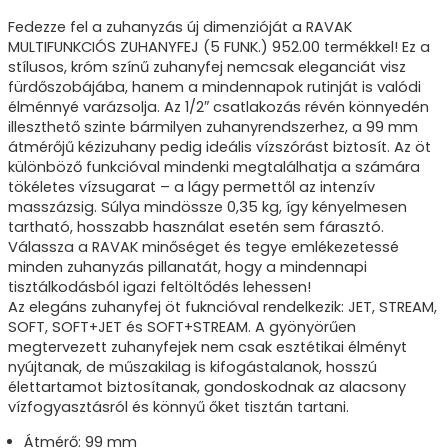
Fedezze fel a zuhanyzás új dimenzióját a RAVAK
MULTIFUNKCIÓS ZUHANYFEJ (5 FUNK.) 952.00 termékkel! Ez a
stílusos, króm színű zuhanyfej nemcsak eleganciát visz
fürdőszobájába, hanem a mindennapok rutinját is valódi
élménnyé varázsolja. Az 1/2″ csatlakozás révén könnyedén
illeszthető szinte bármilyen zuhanyrendszerhez, a 99 mm
átmérőjű kézizuhany pedig ideális vízszórást biztosít. Az öt
különböző funkcióval mindenki megtalálhatja a számára
tökéletes vízsugarat – a lágy permettől az intenzív
masszázsig. Súlya mindössze 0,35 kg, így kényelmesen
tartható, hosszabb használat esetén sem fárasztó.
Válassza a RAVAK minőséget és tegye emlékezetessé
minden zuhanyzás pillanatát, hogy a mindennapi
tisztálkodásból igazi feltöltődés lehessen!
Az elegáns zuhanyfej öt fukncióval rendelkezik: JET, STREAM,
SOFT, SOFT+JET és SOFT+STREAM. A gyönyörűen
megtervezett zuhanyfejek nem csak esztétikai élményt
nyújtanak, de műszakilag is kifogástalanok, hosszú
élettartamot biztosítanak, gondoskodnak az alacsony
vízfogyasztásról és könnyű őket tisztán tartani.
Átmérő: 99 mm