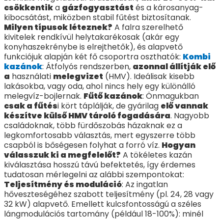
csökkentik
a
gázfogyasztást
és a károsanyag-
kibocsátást, miközben stabil fűtést biztosítanak.
Milyen típusok léteznek?
A falra szerelhető
kivitelek rendkívül helytakarékosak (akár egy
konyhaszekrénybe is elrejthetők), és alapvető
funkciójuk alapján két fő csoportra oszthatók:
Kombi
kazánok
: Átfolyós rendszerben,
azonnal állítják elő
a
használati
melegvizet
(HMV). Ideálisak kisebb
lakásokba, vagy oda, ahol nincs hely egy különálló
melegvíz-bojlernak.
Fűtő kazánok
: Önmagukban
csak a fűtés
i kört táplálják, de gyárilag
elő vannak
készítve külső HMV tároló fogadására
. Nagyobb
családoknak, több fürdőszobás házaknak ez a
legkomfortosabb választás, mert egyszerre több
csapból is bőségesen folyhat a forró víz.
Hogyan
válasszuk ki a megfelelőt?
A tökéletes kazán
kiválasztása hosszú távú befektetés, így érdemes
tudatosan mérlegelni az alábbi szempontokat:
Teljesítmény és moduláció
: Az ingatlan
hőveszteségéhez szabott teljesítmény (pl. 24, 28 vagy
32 kW) alapvető. Emellett kulcsfontosságú a széles
lángmodulációs tartomány (például 18-100%): minél