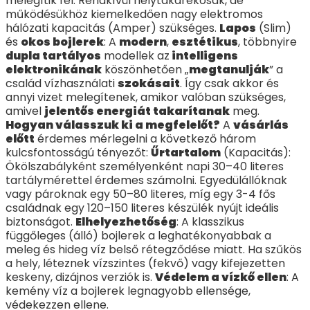
melegítik fel. Rendkívül helytakarékosak, de
működésükhöz kiemelkedően nagy elektromos
hálózati kapacitás (Amper) szükséges.
Lapos
(Slim)
és
okos bojlerek
: A
modern
,
esztétikus
, többnyire
dupla tartályos
modellek az
intelligens
elektronikának
köszönhetően „
megtanulják
” a
család vízhasználati
szokásait
. Így csak akkor és
annyi vizet melegítenek, amikor valóban szükséges,
amivel
jelentős energiát takarítanak
meg.
Hogyan válasszuk ki a megfelelőt?
A
vásárlás
előtt
érdemes mérlegelni a következő három
kulcsfontosságú tényezőt:
Űrtartalom
(Kapacitás):
Ökölszabályként személyenként napi 30–40 literes
tartálymérettel érdemes számolni. Egyedülállóknak
vagy pároknak egy 50–80 literes, míg egy 3-4 fős
családnak egy 120–150 literes készülék nyújt ideális
biztonságot.
Elhelyezhetőség
: A klasszikus
függőleges (álló) bojlerek a leghatékonyabbak a
meleg és hideg víz belső rétegződése miatt. Ha szűkös
a hely, léteznek vízszintes (fekvő) vagy kifejezetten
keskeny, dizájnos verziók is.
Védelem a vízkő ellen
: A
kemény víz a bojlerek legnagyobb ellensége,
védekezzen ellene.