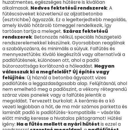
huzatmentes, egészséges hűtésre is kiválóan
alkalmasak.
Nedves fektetésű rendszerek
: A
fűtéscsöveket közvetlenül az aljzatbetonba
(esztrichbe) ágyazzák. Ez a legelterjedtebb megoldás,
amely kiváló hőtároló tömeggel rendelkezik, így
tartósan tartja a meleget.
Száraz fektetésű
rendszerek
: Betonozás nélkül, speciális hőszigetelő
rendszerelemekkel készülnek. Gyorsabban reagálnak
a szabályozásra, és minimális a súlyuk. Falfűtés és
mennyezetfűtés: Kiváló kiegészítői vagy alternatívái a
padlófűtésnek, különösen ott, ahol a padló
bútorozottsága korlátozná a hőleadást.
Hogyan
válasszuk ki a megfelelőt?
Új építés vagy
felújítás
: Új háznál a betonba ágyazott vizes
padlófűtés a leggazdaságosabb alap. Felújításnál, ahol
nem emelhető meg a padlószint, a vékony rétegrendű
száraz vizes panelek vagy a falfűtés jelentik a
megoldást. Tervezett burkolat: A kerámia és a kő
vezeti legjobban a hőt, de ma már számos parketta és
laminált padló is padlófűtés-kompatibilis – vásárlás
előtt mindig keresse a hivatalos piktogramot! Hűtési
igény:
Ha a fűtés mellett a nyári hűtést
is ezzel a
rendszerrel
szeretné megoldani
, a
padlófűtést