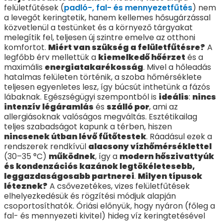
felületfűtések (
padló-, fal- és mennyezetfűtés
) nem
a levegőt keringtetik, hanem kellemes hősugárzással
közvetlenül a testünket és a környező tárgyakat
melegítik fel, teljesen új szintre emelve az otthoni
komfortot.
Miért van szükség a felületfűtésre?
A
legfőbb érv mellettük a
kiemelkedő hőérzet
és a
maximális
energiatakarékosság
. Mivel a hőleadás
hatalmas felületen történik, a szoba hőmérséklete
teljesen egyenletes lesz, így búcsút inthetünk a fázós
lábaknak. Egészségügyi szempontból is
ideális
:
nincs
intenzív légáramlás
és
szálló por
, ami az
allergiásoknak valóságos megváltás. Esztétikailag
teljes szabadságot kapunk a térben, hiszen
nincsenek útban lévő fűtőtestek
. Ráadásul ezek a
rendszerek rendkívül
alacsony vízhőmérséklettel
(30–35 °C)
működnek
, így a
modern hőszivattyúk
és kondenzációs kazánok legtökéletesebb,
leggazdaságosabb partnerei
.
Milyen típusok
léteznek?
A csővezetékes, vizes felületfűtések
elhelyezkedésük és rögzítési módjuk alapján
csoportosíthatók. Óriási előnyük, hogy nyáron (főleg a
fal- és mennyezeti kivitel) hideg víz keringtetésével