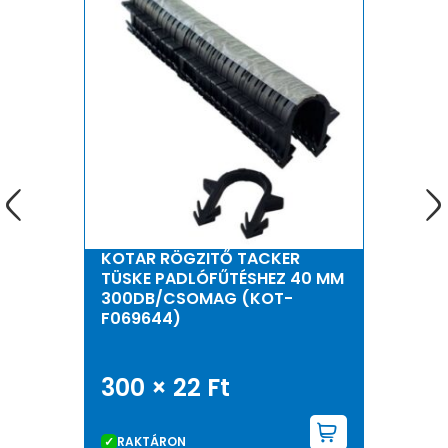
KOTAR RÖGZITŐ TACKER
TÜSKE PADLÓFŰTÉSHEZ 40 MM
300DB/CSOMAG (KOT-
F069644)
300 ×
22
Ft
KOSÁRBA 
RAKTÁRON