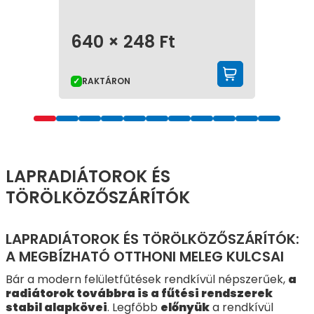
640 ×
248
Ft
KOSÁRBA 
RAKTÁRON
LAPRADIÁTOROK ÉS
TÖRÖLKÖZŐSZÁRÍTÓK
LAPRADIÁTOROK ÉS TÖRÖLKÖZŐSZÁRÍTÓK:
A MEGBÍZHATÓ OTTHONI MELEG KULCSAI
Bár a modern felületfűtések rendkívül népszerűek,
a
radiátorok továbbra is a fűtési rendszerek
stabil alapkövei
. Legfőbb
előnyük
a rendkívül