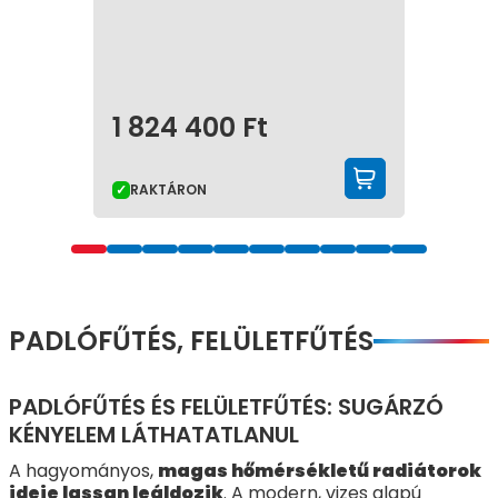
1 824 400
Ft
KOSÁRBA 
RAKTÁRON
PADLÓFŰTÉS, FELÜLETFŰTÉS
PADLÓFŰTÉS ÉS FELÜLETFŰTÉS: SUGÁRZÓ
KÉNYELEM LÁTHATATLANUL
A hagyományos,
magas hőmérsékletű radiátorok
ideje lassan leáldozik
. A modern, vizes alapú