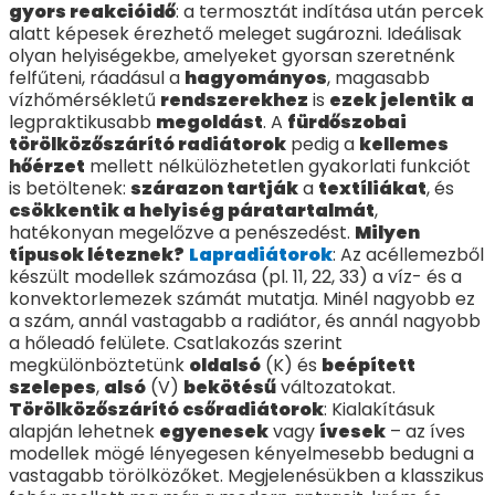
gyors reakcióidő
: a termosztát indítása után percek
alatt képesek érezhető meleget sugározni. Ideálisak
olyan helyiségekbe, amelyeket gyorsan szeretnénk
felfűteni, ráadásul a
hagyományos
, magasabb
vízhőmérsékletű
rendszerekhez
is
ezek jelentik
a
legpraktikusabb
megoldást
. A
fürdőszobai
törölközőszárító radiátorok
pedig a
kellemes
hőérzet
mellett nélkülözhetetlen gyakorlati funkciót
is betöltenek:
szárazon tartják
a
textíliákat
, és
csökkentik a helyiség páratartalmát
,
hatékonyan megelőzve a penészedést.
Milyen
típusok léteznek?
Lapradiátorok
: Az acéllemezből
készült modellek számozása (pl. 11, 22, 33) a víz- és a
konvektorlemezek számát mutatja. Minél nagyobb ez
a szám, annál vastagabb a radiátor, és annál nagyobb
a hőleadó felülete. Csatlakozás szerint
megkülönböztetünk
oldalsó
(K) és
beépített
szelepes
,
alsó
(V)
bekötésű
változatokat.
Törölközőszárító csőradiátorok
: Kialakításuk
alapján lehetnek
egyenesek
vagy
ívesek
– az íves
modellek mögé lényegesen kényelmesebb bedugni a
vastagabb törölközőket. Megjelenésükben a klasszikus