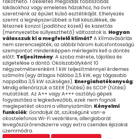
ráköthető. Tökéletes megoldás többszobás
lakásokhoz vagy emeletes házakhoz, ha óvni
szeretnénk az épület külső esztétikáját. Elhelyezés
szerint a legnépszerűbbek a fali készülékek, de
léteznek konzol (padlóhoz közeli) és kazettás
(mennyezetbe süllyeszthető) változatok is.
Hogyan
válasszuk ki a megfelelő klímát?
A klímavásárlás
nem szerencsejáték, az alábbi három kulcsfontosságú
szempontot mindenképpen mérlegelni kell a döntés
előtt:
Teljesítmény
: A szoba mérete, tájolása és
szigetelése a döntő. Ökölszabályként 10
négyzetméterenként 1 kW teljesítménnyel érdemes
számolni (egy átlagos hálóba 2,5 kW, egy tágasabb
nappaliba 3,5 kW szükséges).
Energiahatékonyság
:
Mindig ellenőrizzük a SEER (hűtési) és SCOP (fűtési)
mutatókat. Az A++ vagy A+++ osztályú gépek
fogyasztása a legkedvezőbb, ezek nem fognak
meglepetést okozni a villanyszámlán.
Kényelmi
funkciók
: Gondoljuk át, szükségünk van-e
okostelefonos Wi-Fi vezérlésre, allergiabarát
levegőszűrőrendszerre vagy extra csendes éjszakai
üzemmódra.