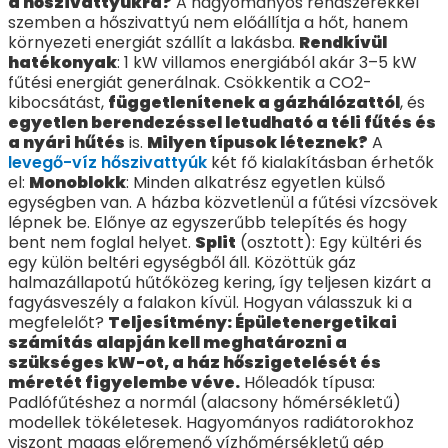
a hőszivattyúkra?
A hagyományos rendszerekkel
szemben a hőszivattyú nem előállítja a hőt, hanem
környezeti energiát szállít a lakásba.
Rendkívül
hatékonyak
: 1 kW villamos energiából akár 3–5 kW
fűtési energiát generálnak. Csökkentik a CO2-
kibocsátást,
függetlenítenek a gázhálózattól
, és
egyetlen berendezéssel letudható a téli fűtés és
a nyári hűtés
is.
Milyen típusok léteznek?
A
levegő-víz hőszivattyúk
két fő kialakításban érhetők
el:
Monoblokk
: Minden alkatrész egyetlen külső
egységben van. A házba közvetlenül a fűtési vízcsövek
lépnek be. Előnye az egyszerűbb telepítés és hogy
bent nem foglal helyet.
Split
(osztott): Egy kültéri és
egy külön beltéri egységből áll. Közöttük gáz
halmazállapotú hűtőközeg kering, így teljesen kizárt a
fagyásveszély a falakon kívül. Hogyan válasszuk ki a
megfelelőt?
Teljesítmény: Épületenergetikai
számítás alapján kell meghatározni a
szükséges kW-ot, a ház hőszigetelését és
méretét figyelembe véve.
Hőleadók típusa:
Padlófűtéshez a normál (alacsony hőmérsékletű)
modellek tökéletesek. Hagyományos radiátorokhoz
viszont magas előremenő vízhőmérsékletű gép