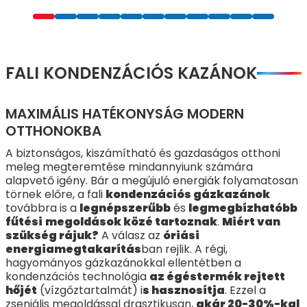
FALI KONDENZÁCIÓS KAZÁNOK
MAXIMÁLIS HATÉKONYSÁG MODERN
OTTHONOKBA
A biztonságos, kiszámítható és gazdaságos otthoni
meleg megteremtése mindannyiunk számára
alapvető igény. Bár a megújuló energiák folyamatosan
törnek előre, a fali
kondenzációs gázkazánok
továbbra is a
legnépszerűbb
és
legmegbízhatóbb
fűtési
megoldások közé tartoznak
.
Miért van
szükség rájuk?
A válasz az
óriási
energiamegtakarítás
ban rejlik. A régi,
hagyományos gázkazánokkal ellentétben a
kondenzációs technológia
az égéstermék rejtett
hőjét
(vízgőztartalmát) i
s hasznosítja
. Ezzel a
zseniális megoldással drasztikusan,
akár 20-30%-kal