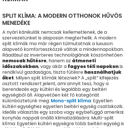
SPLIT KLÍMA: A MODERN OTTHONOK HŰVÖS
MENEDÉKE
A nyári kánikulák nemcsak kellemetlenek, de a
szervezetünket is alaposan megterhelik. A modern
split klímák ma már régen túlmutatnak a luxuson:
alapvető komforteszközzé váltak a mindennapokban.
Ráadásul az inverteres technológiának köszönhetően
nemcsak hűtésre
, hanem az
átmeneti
időszakokban
, vagy akár a
fagyos téli napokon
is
rendkívül gazdaságos, tiszta fűtésre
használhatjuk
őket
. Milyen split klímák léteznek? A „split” kifejezés
osztott rendszert jelent, ami annyit tesz, hogy a
berendezés egy kültéri és legalább egy beltéri
egységből áll. Alapvetően két fő kategóriát
különböztetünk meg:
Mono-split klíma
: Egyetlen
kültéri egységhez egyetlen beltéri egység csatlakozik.
Ideális választás egy szoba vagy egybefüggő amerikai
konyhás nappali önálló klimatizálására. Multi-split
klíma: Egyetlen kültéri egységre több beltéri egység is