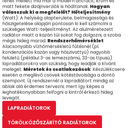
fehér mellett ma már a modern antracit, króm és
matt fekete dizájnverziók is hódítanak.
Hogyan
válasszuk ki a megfelelőt?
Hőteljesítmény
(Watt): A helyiség alapterülete, belmagassága és
hőszigetelése alapján pontosan ki kell számolni a
szükséges Watt-teljesítményt. Az alulméretezett
radiátor miatt a kazán túl sokat fog dolgozni, a szoba
mégis hideg marad.
Rendszerhőmérséklet
:
Alacsonyabb vízhőmérsékletű fűtésnél (pl.
kondenzációs kazán vagy hőszivattyú) nagyobb
felületű (például 3-as lemezszámú, 33-as típusú)
lapradiátorokra van szükség, hogy leadják a kívánt
meleget.
Méretek és csatlakozások
: Készülékcsere
esetén a meglévő csövek kötéstávolsága a döntő
szempont. Új rendszernél a lapradiátort mindig az
ablak alá érdemes tervezni, mert így képes a
leghatékonyabban felfogni a kintről érkező hideg
levegőt.
LAPRADIÁTOROK
TÖRÖLKÖZŐSZÁRÍTÓ RADIÁTOROK