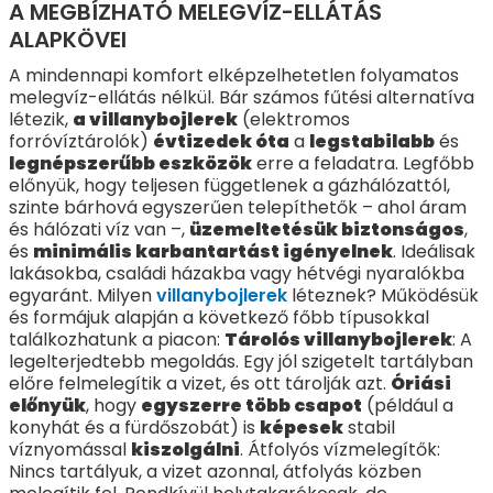
A MEGBÍZHATÓ MELEGVÍZ-ELLÁTÁS
ALAPKÖVEI
A mindennapi komfort elképzelhetetlen folyamatos
melegvíz-ellátás nélkül. Bár számos fűtési alternatíva
létezik,
a villanybojlerek
(elektromos
forróvíztárolók)
évtizedek óta
a
legstabilabb
és
legnépszerűbb eszközök
erre a feladatra. Legfőbb
előnyük, hogy teljesen függetlenek a gázhálózattól,
szinte bárhová egyszerűen telepíthetők – ahol áram
és hálózati víz van –,
üzemeltetésük biztonságos
,
és
minimális karbantartást igényelnek
. Ideálisak
lakásokba, családi házakba vagy hétvégi nyaralókba
egyaránt. Milyen
villanybojlerek
léteznek? Működésük
és formájuk alapján a következő főbb típusokkal
találkozhatunk a piacon:
Tárolós villanybojlerek
: A
legelterjedtebb megoldás. Egy jól szigetelt tartályban
előre felmelegítik a vizet, és ott tárolják azt.
Óriási
előnyük
, hogy
egyszerre több csapot
(például a
konyhát és a fürdőszobát) is
képesek
stabil
víznyomással
kiszolgálni
. Átfolyós vízmelegítők:
Nincs tartályuk, a vizet azonnal, átfolyás közben