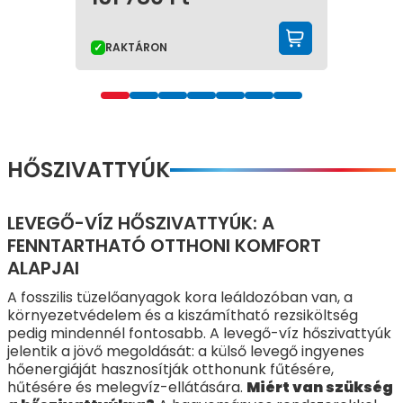
KOSÁRBA 
RAKTÁRON
HŐSZIVATTYÚK
LEVEGŐ-VÍZ HŐSZIVATTYÚK: A
FENNTARTHATÓ OTTHONI KOMFORT
ALAPJAI
A fosszilis tüzelőanyagok kora leáldozóban van, a
környezetvédelem és a kiszámítható rezsiköltség
pedig mindennél fontosabb. A levegő-víz hőszivattyúk
jelentik a jövő megoldását: a külső levegő ingyenes
hőenergiáját hasznosítják otthonunk fűtésére,
hűtésére és melegvíz-ellátására.
Miért van szükség