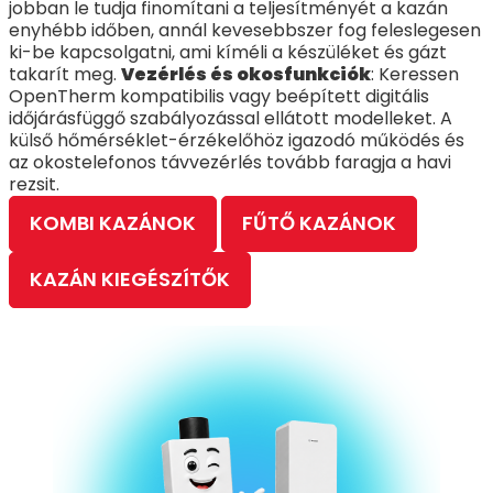
jobban le tudja finomítani a teljesítményét a kazán
enyhébb időben, annál kevesebbszer fog feleslegesen
ki-be kapcsolgatni, ami kíméli a készüléket és gázt
takarít meg.
Vezérlés és okosfunkciók
: Keressen
OpenTherm kompatibilis vagy beépített digitális
időjárásfüggő szabályozással ellátott modelleket. A
külső hőmérséklet-érzékelőhöz igazodó működés és
az okostelefonos távvezérlés tovább faragja a havi
rezsit.
KOMBI KAZÁNOK
FŰTŐ KAZÁNOK
KAZÁN KIEGÉSZÍTŐK