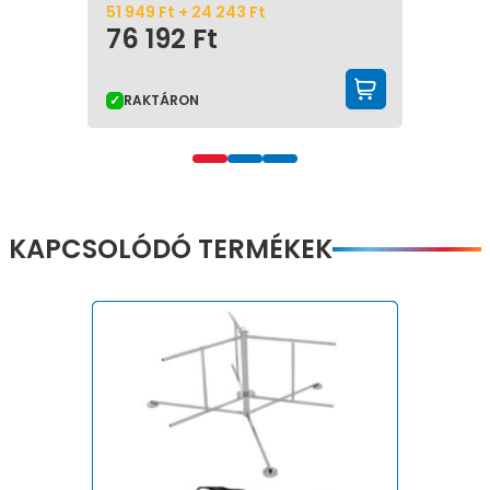
51 949
Ft
+
24 243
Ft
76 192
Ft
KOSÁRBA
RAKTÁRON
KAPCSOLÓDÓ TERMÉKEK