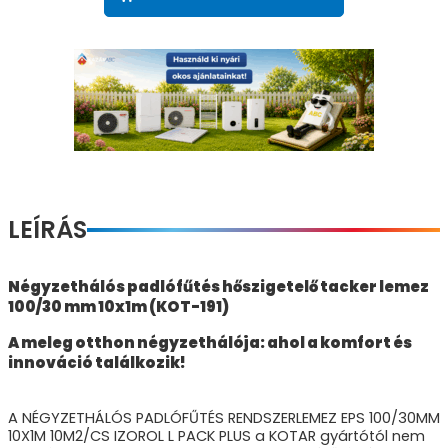
LEÍRÁS
Négyzethálós padlófűtés hőszigetelő tacker lemez
100/30 mm 10x1m (KOT-191)
A meleg otthon négyzethálója: ahol a komfort és
innováció találkozik!
A NÉGYZETHÁLÓS PADLÓFŰTÉS RENDSZERLEMEZ EPS 100/30MM
10X1M 10M2/CS IZOROL L PACK PLUS a KOTAR gyártótól nem