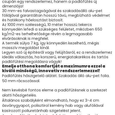
csupán egy rendszerlemez, hanem a padlófűtés új
dimenziója!
30 mm-es falvastagságával és szakadásálló alu-pet
fóliájával garantáltan hosszú távú, megbízható védelmet
és hatékony hőelosztást biztosít.
Az 1000 mm szélességű, 10 méter hosszú tekercs
könnyedén lefedi a szükséges felületet, miközben 650
kg/m2-es terhelhetősége révén a legmagasabb
elvárásoknak is megfelel.
A termék súlya 7 kg, így könnyedén kezelhető, mégis
masszív megoldást kínál.
Legyen szó új építésről vagy felújításról, ez a rendszerlemez
ideális választás, ha korszerű, energiatakarékos és tartós
padlófűtési megoldásra vágyik!
Emelje otthona komfortját a maximumra ezzel a
kiváló minőségű, innovatív rendszerlemezzel!
Padlófűtés hőszigetelő alátét. Szakadás álló alu-pet folia.
50 mm rácsozással.
Nem kevésbé fontos eleme a padlófűtésnek a szerkezet
alatti hőszigetelés.
Általános szabályként elmondható, hogy ez 3-4 cm
ásványgyapot, polisztirol kemény hab vagy alufóliával
kasírozott poliuretánhab szigetelést jelent.