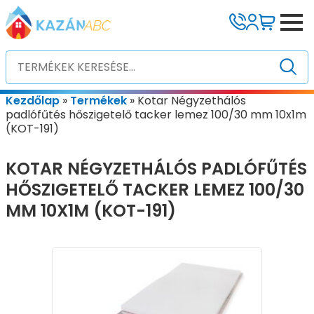
Kezdőlap
»
Termékek
»
Kotar Négyzethálós
padlófűtés hőszigetelő tacker lemez 100/30 mm 10x1m
(KOT-191)
KOTAR NÉGYZETHÁLÓS PADLÓFŰTÉS
HŐSZIGETELŐ TACKER LEMEZ 100/30
MM 10X1M (KOT-191)