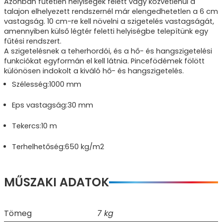
Azonban fűtetlen helyiségek felett vagy közvetlenül a
talajon elhelyezett rendszernél már elengedhetetlen a 6 cm
vastagság. 10 cm-re kell növelni a szigetelés vastagságát,
amennyiben külső légtér feletti helyiségbe telepítünk egy
fűtési rendszert.
A szigetelésnek a teherhordói, és a hő- és hangszigetelési
funkciókat egyformán el kell látnia. Pincefödémek fölött
különösen indokolt a kiváló hő- és hangszigetelés.
Szélesség:1000 mm
Eps vastagság:30 mm
Tekercs:10 m
Terhelhetőség:650 kg/m2
MŰSZAKI ADATOK
Tömeg
7 kg