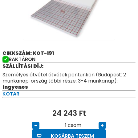
CIKKSZÁM: KOT-191
RAKTÁRON
SZÁLLÍTÁSI DÍJ:
Személyes átvétel átvételi pontunkon (Budapest: 2
munkanap, ország többi része: 3-4 munkanap):
ingyenes
KOTAR
24 243
Ft
csom
–
+
KOSÁRBA TESZEM