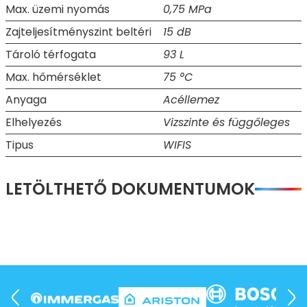
Max. üzemi nyomás
0,75 MPa
Zajteljesítményszint beltéri
15 dB
Tároló térfogata
93 L
Max. hőmérséklet
75 °C
Anyaga
Acéllemez
Elhelyezés
Vizszinte és függőleges
Tipus
WIFIS
LETÖLTHETŐ DOKUMENTUMOK