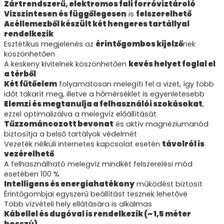
Zártrendszerű, elektromos fali forróvíztároló
Vizszintesen és függőlegesen
is
felszerelhető
Acéllemezből készült két hengeres tartállyal
rendelkezik
Esztétikus megjelenés az
érintőgombos kijelző
nek
köszönhetően
A keskeny kivitelnek köszönhetően
kevés helyet foglal el
a térből
Két fűtőelem
folyamatosan melegíti fel a vizet, így több
időt takarít meg, illetve a hőmérséklet is egyenletesebb
Elemzi és megtanulja a felhasználói szokásokat
,
ezzel optimalizálva a melegvíz előállítását
Tűzzománcozott bevonat
és aktív magnéziumanód
biztosítja a belső tartályok védelmét
Vezeték nélküli internetes kapcsolat esetén
távolról is
vezérelhető
A felhasználható melegvíz mindkét felszerelési mód
esetében 100 %
Intelligens és energiahatékony
működést biztosít
Érintőgombjai egyszerű beállítást tesznek lehetővé
Több vízvételi hely ellátására is alkalmas
Kábellel és dugóval is rendelkezik (~ 1,5 méter
hosszú)