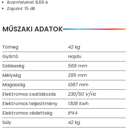
Áramfelvétel: 8,69 A
Zajszint: 15 dB
MŰSZAKI ADATOK
Tömeg
42 kg
Gyártó
Hajdu
Szélesség
569 mm
Mélység
295 mm
Magasság
1087 mm
Elektromos csatlakozás
230/50 V/Hz
Elektromos teljesítmény
1308 Kwh
Elektromos védettség
IPX4
Súly
42 kg