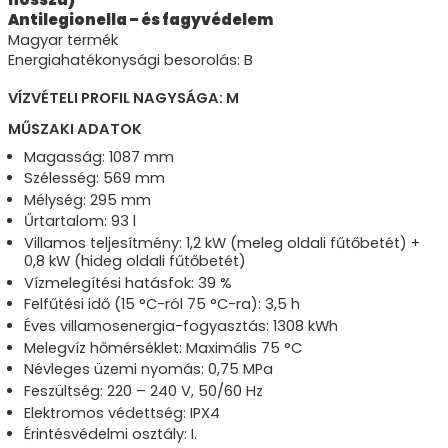
Antilegionella – és fagyvédelem
Magyar termék
Energiahatékonysági besorolás: B
VÍZVÉTELI PROFIL NAGYSÁGA: M
MŰSZAKI ADATOK
Magasság: 1087 mm
Szélesség: 569 mm
Mélység: 295 mm
Űrtartalom: 93 l
Villamos teljesítmény: 1,2 kW (meleg oldali fűtőbetét) +
0,8 kW (hideg oldali fűtőbetét)
Vízmelegítési hatásfok: 39 %
Felfűtési idő (15 °C-ról 75 °C-ra): 3,5 h
Éves villamosenergia-fogyasztás: 1308 kWh
Melegvíz hőmérséklet: Maximális 75 °C
Névleges üzemi nyomás: 0,75 MPa
Feszültség: 220 – 240 V, 50/60 Hz
Elektromos védettség: IPX4
Érintésvédelmi osztály: I.