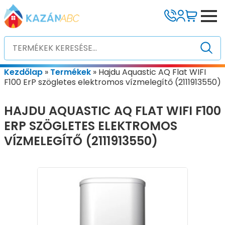
Kezdőlap
»
Termékek
»
Hajdu Aquastic AQ Flat WIFI
F100 ErP szögletes elektromos vízmelegítő (2111913550)
HAJDU AQUASTIC AQ FLAT WIFI F100
ERP SZÖGLETES ELEKTROMOS
VÍZMELEGÍTŐ (2111913550)