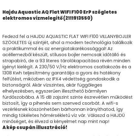
Hajdu Aquastic AQ Flat WIFI F100 ErP szögletes
elektromos vízmelegítő (2111913550)
Fedezd fel a HAJDU AQUASTIC FLAT WIFI F100 VILLANYBOJLER
SZÖGLETES új szintjét, ahol a modern technológia találkozik
a praktikummal és az energiatakarékossággal! Az
acéllemezből készült, stílusos bojler nemcsak időtálló és
strapabíró, de a 93 literes tárolókapacitása révén minden
igényt kielégít. A 230/50 V/Hz elektromos csatlakozás és a
1308 Kwh teljesítmény garantálja a gyors és hatékony
felfűtést, miközben az IPX4 védettség gondoskodik a
biztonságról. Akár vízszintes, akár függőleges
elhelyezésben, egyszerűen illeszthető bármilyen
fürdőszobába. A 15 dB zajszint szinte észrevétlen működést
biztosít, így a pihenés sem szenved csorbát. A wifi-s
vezérlésnek köszönhetően bárhonnan irányíthatod, így
mindig tökéletes hőmérsékletű víz vár. Válaszd a HAJDÚ
minőséget, és élvezd a kényelmet nap mint nap!
A kép csupán illusztráció!