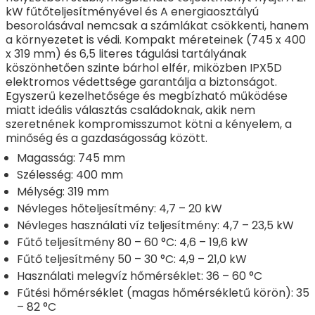
kW fűtőteljesítményével és A energiaosztályú
besorolásával nemcsak a számlákat csökkenti, hanem
a környezetet is védi. Kompakt méreteinek (745 x 400
x 319 mm) és 6,5 literes tágulási tartályának
köszönhetően szinte bárhol elfér, miközben IPX5D
elektromos védettsége garantálja a biztonságot.
Egyszerű kezelhetősége és megbízható működése
miatt ideális választás családoknak, akik nem
szeretnének kompromisszumot kötni a kényelem, a
minőség és a gazdaságosság között.
Magasság: 745 mm
Szélesség: 400 mm
Mélység: 319 mm
Névleges hőteljesítmény: 4,7 – 20 kW
Névleges használati víz teljesítmény: 4,7 – 23,5 kW
Fűtő teljesítmény 80 – 60 °C: 4,6 – 19,6 kW
Fűtő teljesítmény 50 – 30 °C: 4,9 – 21,0 kW
Használati melegvíz hőmérséklet: 36 – 60 °C
Fűtési hőmérséklet (magas hőmérsékletű körön): 35
– 82 °C