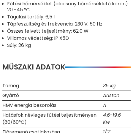
Fűtési hőmérséklet (alacsony hőmérsékletű körön):
20 -45 °C
Tágulási tartály: 6,5 l
Tápfeszültség és frekvencia: 230 V, 50 Hz
Összes felvett teljesítmény: 62,0 W
Villamos védettség: IP X5D
Súly: 26 kg
MŰSZAKI ADATOK
Tömeg
35 kg
Gyártó
Ariston
HMV energia besorolás
A
Hatásfok névleges fűtési teljesítményen
4,6-19,6
(80/60°C)
Kw
Előremenő csatlakozása
1/2"