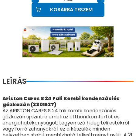
KOSÁRBA TESZEM
LEÍRÁS
Ariston Cares S 24 Fali Kombi kondenzációs
gázkazán (3301637)
Az ARISTON CARES S 24 fali kombi kondenzációs
gázkazán új szintre emeli az otthoni komfortot és
energiahatékonyságot. Legyen szó hideg téli estékről
vagy forró zuhanyokról, ez a készülék minden
helyzetben stabil, megbízható teljesítményt nyújt. A 21