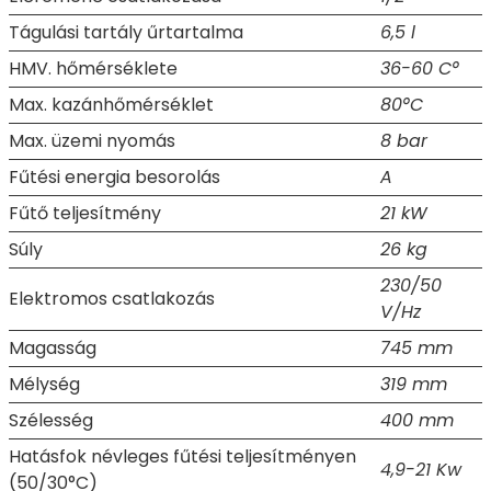
Tágulási tartály űrtartalma
6,5 l
HMV. hőmérséklete
36-60 C°
Max. kazánhőmérséklet
80°C
Max. üzemi nyomás
8 bar
Fűtési energia besorolás
A
Fűtő teljesítmény
21 kW
Súly
26 kg
230/50
Elektromos csatlakozás
V/Hz
Magasság
745 mm
Mélység
319 mm
Szélesség
400 mm
Hatásfok névleges fűtési teljesítményen
4,9-21 Kw
(50/30°C)