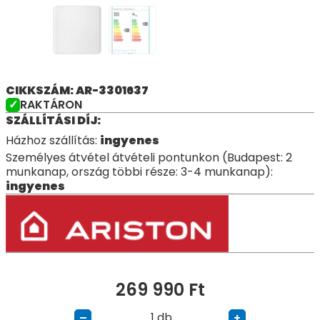
CIKKSZÁM: AR-3301637
RAKTÁRON
SZÁLLÍTÁSI DÍJ:
Házhoz szállítás:
ingyenes
Személyes átvétel átvételi pontunkon (Budapest: 2
munkanap, ország többi része: 3-4 munkanap):
ingyenes
269 990
Ft
db
–
+