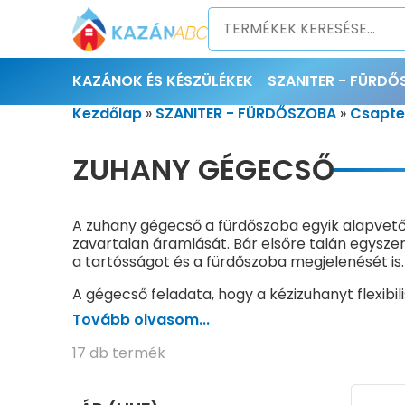
KAZÁNOK ÉS KÉSZÜLÉKEK
SZANITER - FÜRD
Kezdőlap
»
SZANITER - FÜRDŐSZOBA
»
Csapte
ZUHANY GÉGECSŐ
A zuhany gégecső a fürdőszoba egyik alapvető, 
zavartalan áramlását. Bár elsőre talán egysze
a tartósságot és a fürdőszoba megjelenését is.
A gégecső feladata, hogy a kézizuhanyt flexibi
kellően hajlékony legyen, ugyanakkor ellenállj
Tovább olvasom...
A megfelelő gégecső hossza is kritikus tényez
17 db termék
mozgatni a kézizuhanyt, és elkerülhető legye
is. Ezek ideálisak lehetnek például akkor, ha
munkánál.