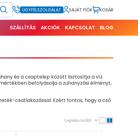
SAJÁT FIÓK
KOSÁR
ÜGYFÉLSZOLGÁLAT
SZÁLLÍTÁS
AKCIÓK
KAPCSOLAT
BLOG
hany és a csaptelep között biztosítja a víz
 mértékben befolyásolja a zuhanyzási élményt,
zeték-csatlakozással. Ezért fontos, hogy a cső
szú cső ajánlott, hogy kényelmesen lehessen
60, sőt, még a 200 centiméteres hosszúságúak
gyobb mozgástérre vágyunk a fürdőszobai