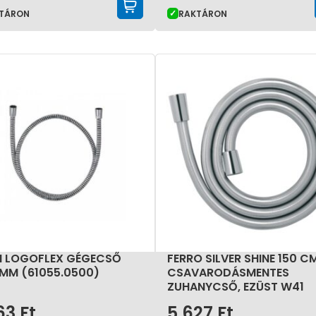
KOSÁRBA TESZEM
TÁRON
RAKTÁRON
I LOGOFLEX GÉGECSŐ
FERRO SILVER SHINE 150 C
 MM (61055.0500)
CSAVARODÁSMENTES
ZUHANYCSŐ, EZÜST W41
63
Ft
5 627
Ft