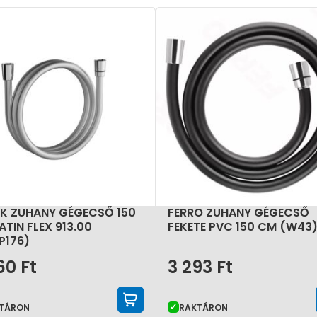
n kulcsfontosságú alkatrész a fürdőszobában. A jó minő
 zuhanyzási komfortot, növeli a tartósságot, és hozzájárul
K ZUHANY GÉGECSŐ 150
FERRO ZUHANY GÉGECSŐ
ATIN FLEX 913.00
FEKETE PVC 150 CM (W43
P176)
560
Ft
3 293
Ft
KOSÁRBA TESZEM
TÁRON
RAKTÁRON