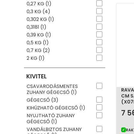
0,27 KG (1)
A zuhany gégecső egyszerűnek tűnő, de valóba
szövettel ellátott gégecső jelentősen javítja a
0,3 KG (4)
0,302 KG (1)
0,3181 (1)
0,39 KG (1)
0,5 KG (1)
0,7 KG (2)
2 KG (1)
KIVITEL
CSAVARODÁSMENTES
RAVA
ZUHANY GÉGECSŐ (1)
CM S
GÉGECSŐ (3)
(X07
KIHÚZHATÓ GÉGECSŐ (1)
7 
NYUJTHATÓ ZUHANY
GÉGECSŐ (1)
VANDÁLBIZTOS ZUHANY
RAK