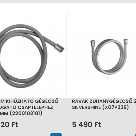
M KIHÚZHATÓ GÉGECSŐ
RAVAK ZUHANYGÉGECSŐ 2
GATÓ CSAPTELEPHEZ
SILVERSHINE (X07P339)
 MM (2200103101)
620
Ft
5 490
Ft