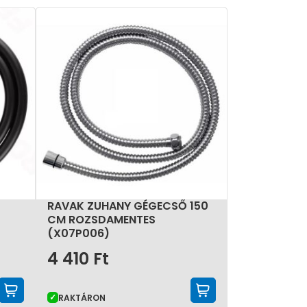
ségű, megfelelő hosszúságú és megerősített
 a fürdőszoba esztétikájához.
RAVAK ZUHANY GÉGECSŐ 150
)
CM ROZSDAMENTES
(X07P006)
4 410
Ft
KOSÁRBA TESZEM
KOSÁRBA TE
RAKTÁRON