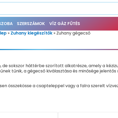
ŐSZOBA
SZERSZÁMOK
VÍZ GÁZ FŰTÉS
lep
»
Zuhany kiegészítők
»
Zuhany gégecső
de sokszor háttérbe szorított alkatrésze, amely a kézizu
rűnek tűnik, a gégecső kiválasztása és minősége jelentős
lisen összekösse a csapteleppel vagy a falra szerelt vízve
on a nyomásnak és a gyakori hajlításnak, húzásnak.
ő. A zuhanyzáshoz általában legalább 125 centiméter hos
n a cső megtörése. A választékban megtalálhatók a 150–1
 gyakran használunk fejmosáshoz kézizuhanyt, vagy ha na