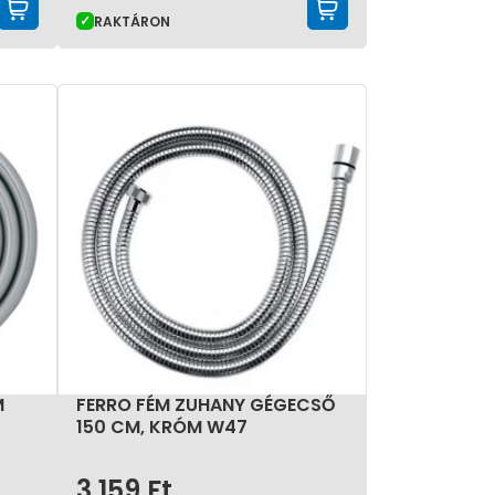
KOSÁRBA TESZEM
KOSÁRBA TE
RAKTÁRON
M
FERRO FÉM ZUHANY GÉGECSŐ
150 CM, KRÓM W47
3 159
Ft