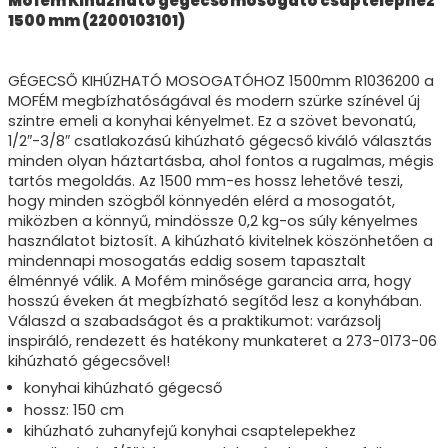
Mofém Kihúzható gégecső mosogató csaptelephez
1500 mm (2200103101)
GÉGECSŐ KIHÚZHATÓ MOSOGATÓHOZ 1500mm R1036200 a
MOFÉM megbízhatóságával és modern szürke színével új
szintre emeli a konyhai kényelmet. Ez a szövet bevonatú,
1/2″-3/8″ csatlakozású kihúzható gégecső kiváló választás
minden olyan háztartásba, ahol fontos a rugalmas, mégis
tartós megoldás. Az 1500 mm-es hossz lehetővé teszi,
hogy minden szögből könnyedén elérd a mosogatót,
miközben a könnyű, mindössze 0,2 kg-os súly kényelmes
használatot biztosít. A kihúzható kivitelnek köszönhetően a
mindennapi mosogatás eddig sosem tapasztalt
élménnyé válik. A Mofém minősége garancia arra, hogy
hosszú éveken át megbízható segítőd lesz a konyhában.
Válaszd a szabadságot és a praktikumot: varázsolj
inspiráló, rendezett és hatékony munkateret a 273-0173-06
kihúzható gégecsővel!
konyhai kihúzható gégecső
hossz: 150 cm
kihúzható zuhanyfejű konyhai csaptelepekhez