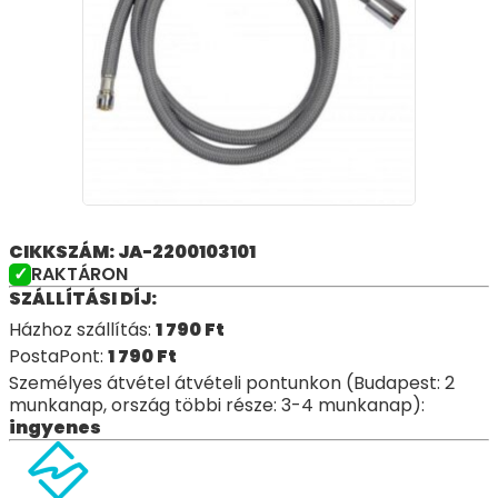
CIKKSZÁM: JA-2200103101
RAKTÁRON
SZÁLLÍTÁSI DÍJ:
Házhoz szállítás:
1 790
Ft
PostaPont:
1 790
Ft
Személyes átvétel átvételi pontunkon (Budapest: 2
munkanap, ország többi része: 3-4 munkanap):
ingyenes