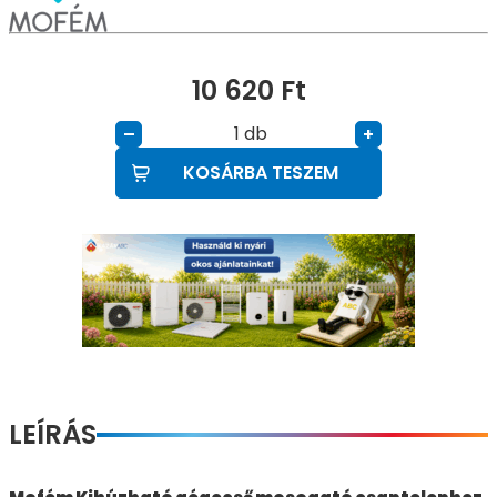
10 620
Ft
db
–
+
KOSÁRBA TESZEM
LEÍRÁS