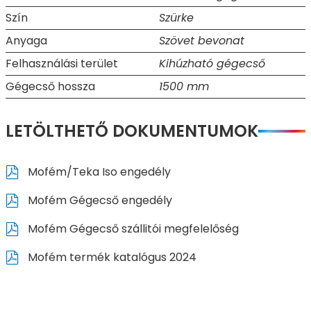
Szín
Szürke
Anyaga
Szövet bevonat
Felhasználási terület
Kihúzható gégecső
Gégecső hossza
1500 mm
LETÖLTHETŐ DOKUMENTUMOK
Mofém/Teka Iso engedély
Mofém Gégecső engedély
Mofém Gégecső szállitói megfelelőség
Mofém termék katalógus 2024