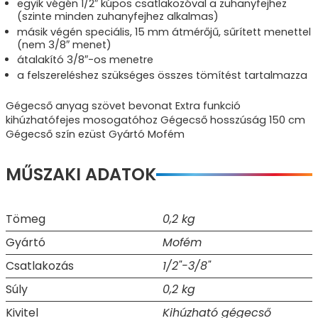
egyik végén 1/2″ kúpos csatlakozóval a zuhanyfejhez
(szinte minden zuhanyfejhez alkalmas)
másik végén speciális, 15 mm átmérőjű, sűrített menettel
(nem 3/8″ menet)
átalakító 3/8″-os menetre
a felszereléshez szükséges összes tömítést tartalmazza
Gégecső anyag szövet bevonat Extra funkció
kihúzhatófejes mosogatóhoz Gégecső hosszúság 150 cm
Gégecső szín ezüst Gyártó Mofém
MŰSZAKI ADATOK
Tömeg
0,2 kg
Gyártó
Mofém
Csatlakozás
1/2"-3/8"
Súly
0,2 kg
Kivitel
Kihúzható gégecső