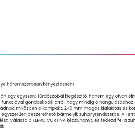
nye háromszorosan kényeztessen!
 egy egyszerű fürdőszobai kiegészítő, hanem egy olyan élmé
funkcióval gondoskodik arról, hogy mindig a hangulatodhoz 
ádnak, miközben a kompakt, 240 mm magas kialakítás és könn
egyszerűen beszerelhető bármelyik zuhanyrendszerbe. A Ferro
ést. Válaszd a FERRO CORTINA kézizuhanyt, és fedezd fel a zuha
ik!