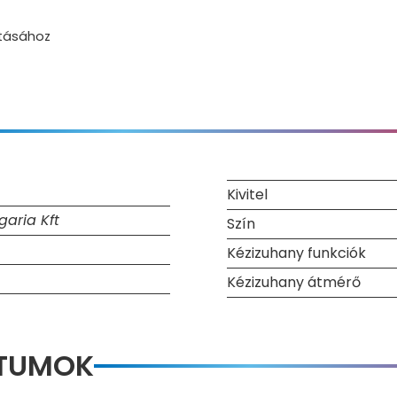
ításához
Kivitel
garia Kft
Szín
Kézizuhany funkciók
Kézizuhany átmérő
NTUMOK