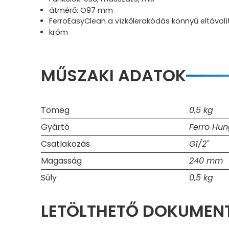
átmérő: O97 mm
FerroEasyClean a vízkőlerakódás könnyű eltávol
króm
MŰSZAKI ADATOK
Tömeg
0,5 kg
Gyártó
Ferro Hun
Csatlakozás
G1/2"
Magasság
240 mm
Súly
0,5 kg
LETÖLTHETŐ DOKUME