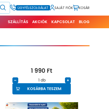
SAJÁT FIÓK
KOSÁR
ÜGYFÉLSZOLGÁLAT
SZÁLLÍTÁS
AKCIÓK
KAPCSOLAT
BLOG
1 990
Ft
db
–
+
KOSÁRBA TESZEM