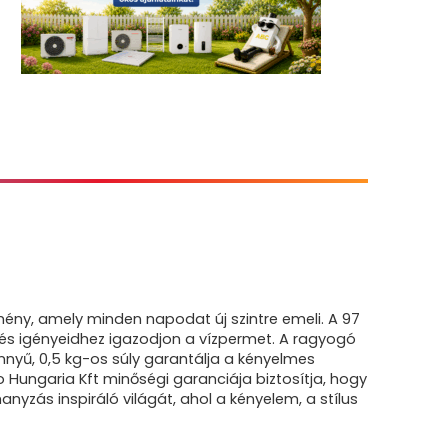
ny, amely minden napodat új szintre emeli. A 97
és igényeidhez igazodjon a vízpermet. A ragyogó
yű, 0,5 kg-os súly garantálja a kényelmes
 Hungaria Kft minőségi garanciája biztosítja, hogy
nyzás inspiráló világát, ahol a kényelem, a stílus