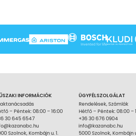
ŰSZAKI INFORMÁCIÓK
ÜGYFÉLSZOLGÁLAT
zaktanácsadás
Rendelések, Számlák
tfő – Péntek: 08:00 – 16:00
Hétfő – Péntek: 08:00 – 
36 30 645 6547
+36 30 676 0904
nfo@kazanabc.hu
info@kazanabc.hu
00 Szolnok, Kombájn u. 1.
5000 Szolnok, Kombájn u.