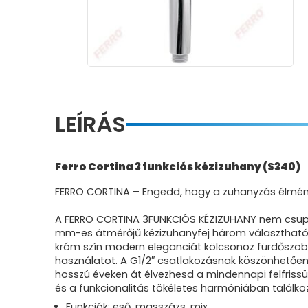
LEÍRÁS
Ferro Cortina 3 funkciós kézizuhany (S340)
FERRO CORTINA – Engedd, hogy a zuhanyzás élmé
A FERRO CORTINA 3FUNKCIÓS KÉZIZUHANY nem csupán
mm-es átmérőjű kézizuhanyfej három választható 
króm szín modern eleganciát kölcsönöz fürdőszob
használatot. A G1/2″ csatlakozásnak köszönhetően 
hosszú éveken át élvezhesd a mindennapi felfrissül
és a funkcionalitás tökéletes harmóniában találkoz
Funkciók: eső, masszázs, mix