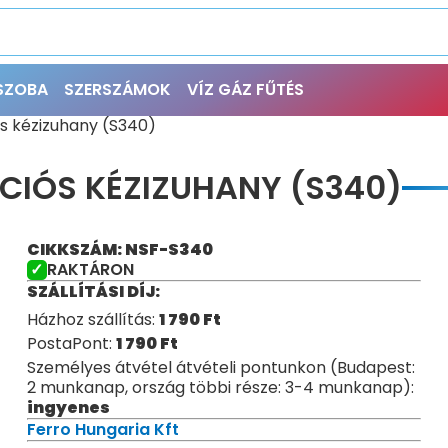
ŐSZOBA
SZERSZÁMOK
VÍZ GÁZ FŰTÉS
ós kézizuhany (S340)
CIÓS KÉZIZUHANY (S340)
CIKKSZÁM: NSF-S340
RAKTÁRON
SZÁLLÍTÁSI DÍJ:
Házhoz szállítás:
1 790
Ft
PostaPont:
1 790
Ft
Személyes átvétel átvételi pontunkon (Budapest:
2 munkanap, ország többi része: 3-4 munkanap):
ingyenes
Ferro Hungaria Kft