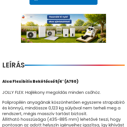
LEÍRÁS
Alca Flexibilis Bekötőcső 5/4″ (A750)
JOLLY FLEX: Hajlékony megoldás minden csőhöz.
Polipropilén anyagának köszönhetően egyszerre strapabíró
és könnyű, mindössze 0,123 kg súlyával nem terheli meg a
rendszert, mégis masszív tartást biztosít.
Állítható hosszúsága (435-885 mm) lehetővé teszi, hogy
pontosan az adott helyszín igényeihez igazítsa, így kihívást