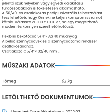
jelentő szűk helyeken vagy egyedi kialakítású
fürdőszobákban is tökéletesen alkalmazható.
A 50/40-es csatlakozás pedig univerzális felhasználást
tesz lehetővé, hogy Önnek ne kelljen kompromisszumot
kötnie. Válassza a JOLLY FLEX-et, ha egy megbízható,
modern és könnyen szerelhető kötőcső.
Flexibilis bekötőcső 5/4″×32/40 műanyag
A belső szennycsövek és a szennycsatorna rendszer
csatlakozásához.
Csatlakozó O5/4″× 32/40 mm …
MŰSZAKI ADATOK
Tömeg
0,1 kg
LETÖLTHETŐ DOKUMENTUMOK
Alcaplast Termékkatalogus 2022.03