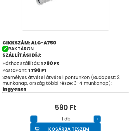
CIKKSZÁM: ALC-A750
RAKTÁRON
SZÁLLÍTÁSI DÍJ:
Házhoz szállítás:
1 790
Ft
PostaPont:
1 790
Ft
Személyes átvétel átvételi pontunkon (Budapest: 2
munkanap, ország többi része: 3-4 munkanap):
ingyenes
590
Ft
db
–
+
KOSÁRBA TESZEM