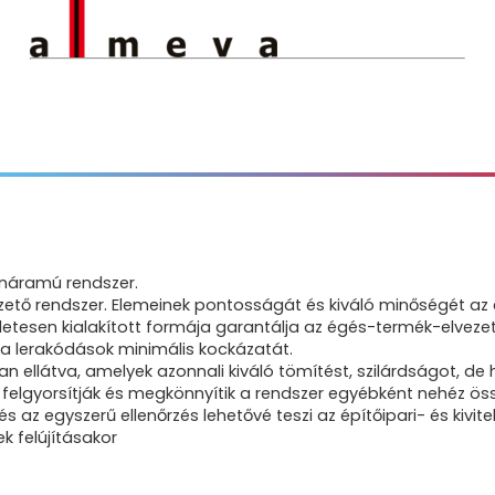
enáramú rendszer.
tő rendszer. Elemeinek pontosságát és kiváló minőségét az éve
életesen kialakított formája garantálja az égés-termék-elvezet
t a lerakódások minimális kockázatát.
n ellátva, amelyek azonnali kiváló tömítést, szilárdságot, de
felgyorsítják és megkönnyítik a rendszer egyébként nehéz öss
az egyszerű ellenőrzés lehetővé teszi az építőipari- és kiv
 felújításakor