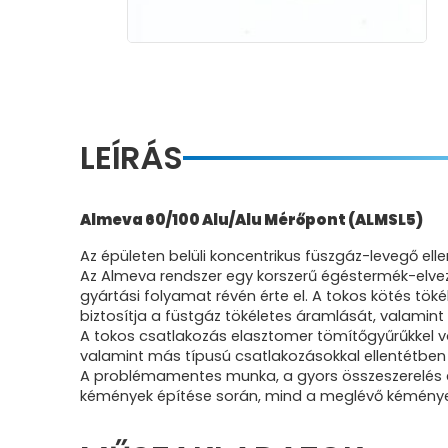
LEÍRÁS
Almeva 60/100 Alu/Alu Mérőpont (ALMSL5)
Az épületen belüli koncentrikus füszgáz-levegő ell
Az Almeva rendszer egy korszerű égéstermék-elveze
gyártási folyamat révén érte el. A tokos kötés tök
biztosítja a füstgáz tökéletes áramlását, valamin
A tokos csatlakozás elasztomer tömítőgyűrűkkel va
valamint más típusú csatlakozásokkal ellentétben 
A problémamentes munka, a gyors összeszerelés és 
kémények építése során, mind a meglévő kémények