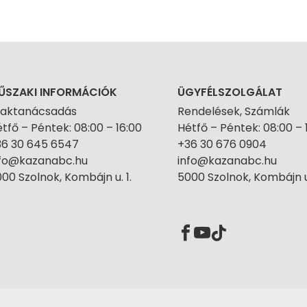
ŰSZAKI INFORMÁCIÓK
ÜGYFÉLSZOLGÁLAT
zaktanácsadás
Rendelések, Számlák
tfő – Péntek: 08:00 – 16:00
Hétfő – Péntek: 08:00 – 
36 30 645 6547
+36 30 676 0904
nfo@kazanabc.hu
info@kazanabc.hu
00 Szolnok, Kombájn u. 1.
5000 Szolnok, Kombájn u.