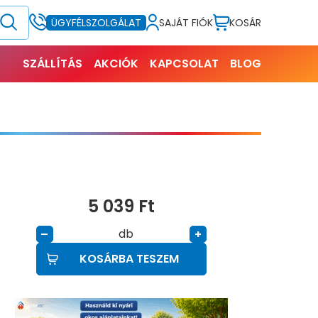
SAJÁT FIÓK
KOSÁR
ÜGYFÉLSZOLGÁLAT
SZÁLLÍTÁS
AKCIÓK
KAPCSOLAT
BLOG
5 039
Ft
db
–
+
KOSÁRBA TESZEM