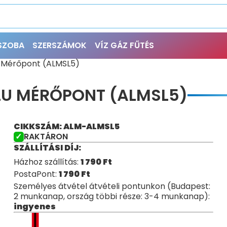
ŐSZOBA
SZERSZÁMOK
VÍZ GÁZ FŰTÉS
u Mérőpont (ALMSL5)
LU MÉRŐPONT (ALMSL5)
CIKKSZÁM: ALM-ALMSL5
RAKTÁRON
SZÁLLÍTÁSI DÍJ:
Házhoz szállítás:
1 790
Ft
PostaPont:
1 790
Ft
Személyes átvétel átvételi pontunkon (Budapest:
2 munkanap, ország többi része: 3-4 munkanap):
ingyenes