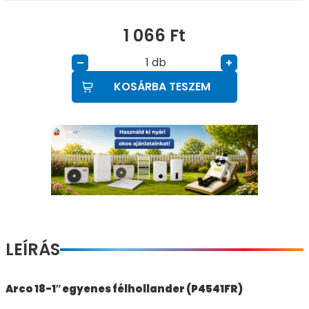
1 066
Ft
db
–
+
KOSÁRBA TESZEM
LEÍRÁS
Arco 18-1″ egyenes félhollander (P4541FR)