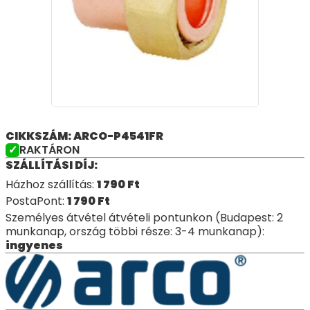
CIKKSZÁM: ARCO-P4541FR
RAKTÁRON
SZÁLLÍTÁSI DÍJ:
Házhoz szállítás:
1 790
Ft
PostaPont:
1 790
Ft
Személyes átvétel átvételi pontunkon (Budapest: 2
munkanap, ország többi része: 3-4 munkanap):
ingyenes