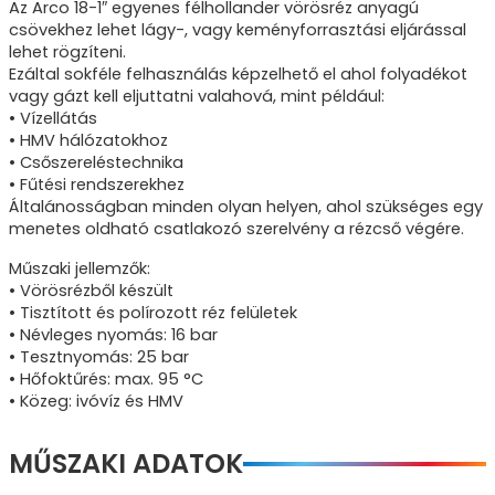
Az Arco 18-1″ egyenes félhollander vörösréz anyagú
csövekhez lehet lágy-, vagy keményforrasztási eljárással
lehet rögzíteni.
Ezáltal sokféle felhasználás képzelhető el ahol folyadékot
vagy gázt kell eljuttatni valahová, mint például:
• Vízellátás
• HMV hálózatokhoz
• Csőszereléstechnika
• Fűtési rendszerekhez
Általánosságban minden olyan helyen, ahol szükséges egy
menetes oldható csatlakozó szerelvény a rézcső végére.
Műszaki jellemzők:
• Vörösrézből készült
• Tisztított és polírozott réz felületek
• Névleges nyomás: 16 bar
• Tesztnyomás: 25 bar
• Hőfoktűrés: max. 95 °C
• Közeg: ivóvíz és HMV
MŰSZAKI ADATOK