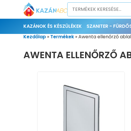
KAZÁNOK ÉS KÉSZÜLÉKEK
SZANITER - FÜRD
Kezdőlap
»
Termékek
»
Awenta ellenőrző abla
AWENTA ELLENŐRZŐ AB