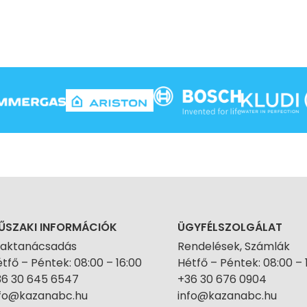
ŰSZAKI INFORMÁCIÓK
ÜGYFÉLSZOLGÁLAT
zaktanácsadás
Rendelések, Számlák
tfő – Péntek: 08:00 – 16:00
Hétfő – Péntek: 08:00 – 
36 30 645 6547
+36 30 676 0904
nfo@kazanabc.hu
info@kazanabc.hu