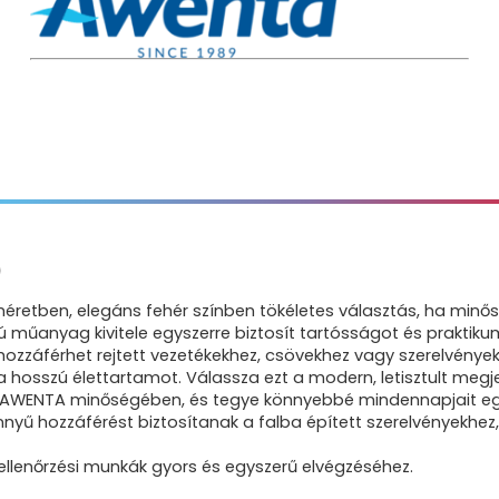
)
retben, elegáns fehér színben tökéletes választás, ha minős
műanyag kivitele egyszerre biztosít tartósságot és praktikumo
ozzáférhet rejtett vezetékekhez, csövekhez vagy szerelvényekh
osszú élettartamot. Válassza ezt a modern, letisztult megje
 az AWENTA minőségében, és tegye könnyebbé mindennapjait eg
ű hozzáférést biztosítanak a falba épített szerelvényekhez
ellenőrzési munkák gyors és egyszerű elvégzéséhez.