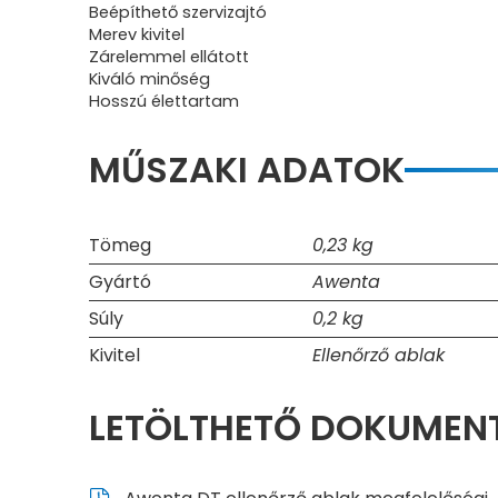
Beépíthető szervizajtó
Merev kivitel
Zárelemmel ellátott
Kiváló minőség
Hosszú élettartam
MŰSZAKI ADATOK
Tömeg
0,23 kg
Gyártó
Awenta
Súly
0,2 kg
Kivitel
Ellenőrző ablak
LETÖLTHETŐ DOKUME