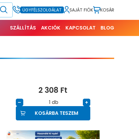
SAJÁT FIÓK
KOSÁR
ÜGYFÉLSZOLGÁLAT
SZÁLLÍTÁS
AKCIÓK
KAPCSOLAT
BLOG
2 308
Ft
db
–
+
KOSÁRBA TESZEM