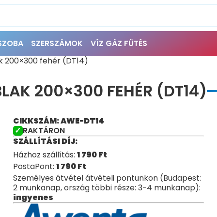
ŐSZOBA
SZERSZÁMOK
VÍZ GÁZ FŰTÉS
k 200×300 fehér (DT14)
LAK 200×300 FEHÉR (DT14)
CIKKSZÁM: AWE-DT14
RAKTÁRON
SZÁLLÍTÁSI DÍJ:
Házhoz szállítás:
1 790
Ft
PostaPont:
1 790
Ft
Személyes átvétel átvételi pontunkon (Budapest:
2 munkanap, ország többi része: 3-4 munkanap):
ingyenes