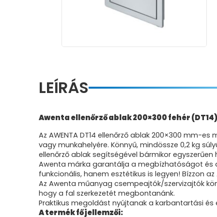
LEÍRÁS
Awenta ellenőrző ablak 200×300 fehér (DT14
Az AWENTA DT14 ellenőrző ablak 200×300 mm-es mé
vagy munkahelyére. Könnyű, mindössze 0,2 kg súlyú 
ellenőrző ablak segítségével bármikor egyszerűen h
Awenta márka garantálja a megbízhatóságot és a h
funkcionális, hanem esztétikus is legyen! Bízzon
Az Awenta műanyag csempeajtók/szervizajtók könny
hogy a fal szerkezetét megbontanánk.
Praktikus megoldást nyújtanak a karbantartási és 
A termék fő jellemzői: