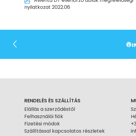
Awenta DT ellenőrző ablak megfelelőségi
nyilatkozat 2022.06
RENDELÉS ÉS SZÁLLÍTÁS
M
Elállás a szerződéstől
S
Felhasználói fiók
Hé
Fizetési módok
+
Szállítással kapcsolatos részletek
i