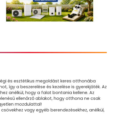
égi és esztétikus megoldást keres otthonába
t, így a beszerelése és kezelése is gyerekjáték. Az
ez anélkül, hogy a falat bontania kellene. Az
lenésű ellenőrző ablakot, hogy otthona ne csak
yetlen mozdulattal!
, csövekhez vagy egyéb berendezésekhez, anélkül,