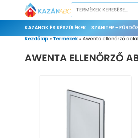
KAZÁNOK ÉS KÉSZÜLÉKEK
SZANITER - FÜRD
Kezdőlap
»
Termékek
»
Awenta ellenőrző abla
AWENTA ELLENŐRZŐ AB