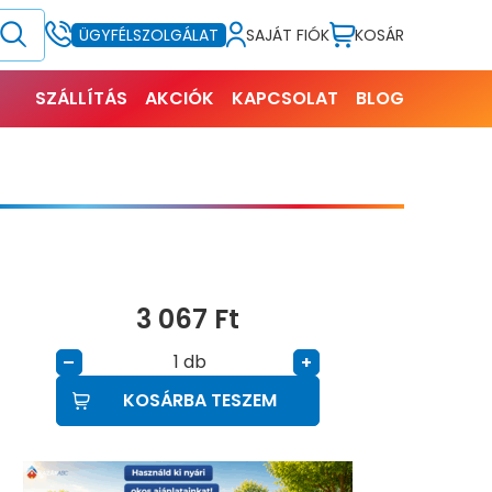
SAJÁT FIÓK
KOSÁR
ÜGYFÉLSZOLGÁLAT
SZÁLLÍTÁS
AKCIÓK
KAPCSOLAT
BLOG
3 067
Ft
db
–
+
KOSÁRBA TESZEM