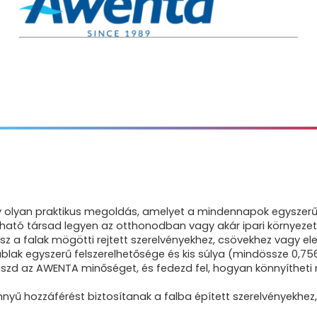
y olyan praktikus megoldás, amelyet a mindennapok egyszerűs
ható társad legyen az otthonodban vagy akár ipari környeze
tsz a falak mögötti rejtett szerelvényekhez, csövekhez vagy e
 ablak egyszerű felszerelhetősége és kis súlya (mindössze 0,75
laszd az AWENTA minőséget, és fedezd fel, hogyan könnyítheti m
ű hozzáférést biztosítanak a falba épített szerelvényekhez