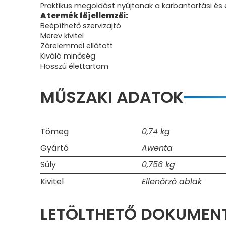
Praktikus megoldást nyújtanak a karbantartási és 
A termék fő jellemzői:
Beépíthető szervizajtó
Merev kivitel
Zárelemmel ellátott
Kiváló minőség
Hosszú élettartam
MŰSZAKI ADATOK
Tömeg
0,74 kg
Gyártó
Awenta
Súly
0,756 kg
Kivitel
Ellenőrző ablak
LETÖLTHETŐ DOKUME