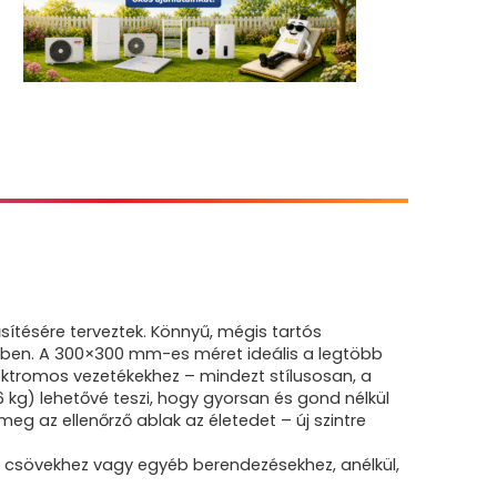
ítésére terveztek. Könnyű, mégis tartós
tben. A 300×300 mm-es méret ideális a legtöbb
lektromos vezetékekhez – mindezt stílusosan, a
6 kg) lehetővé teszi, hogy gyorsan és gond nélkül
eg az ellenőrző ablak az életedet – új szintre
, csövekhez vagy egyéb berendezésekhez, anélkül,