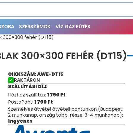
ŐSZOBA
SZERSZÁMOK
VÍZ GÁZ FŰTÉS
k 300×300 fehér (DT15)
LAK 300×300 FEHÉR (DT15)
CIKKSZÁM: AWE-DT15
RAKTÁRON
SZÁLLÍTÁSI DÍJ:
Házhoz szállítás:
1 790
Ft
PostaPont:
1 790
Ft
Személyes átvétel átvételi pontunkon (Budapest:
2 munkanap, ország többi része: 3-4 munkanap):
ingyenes