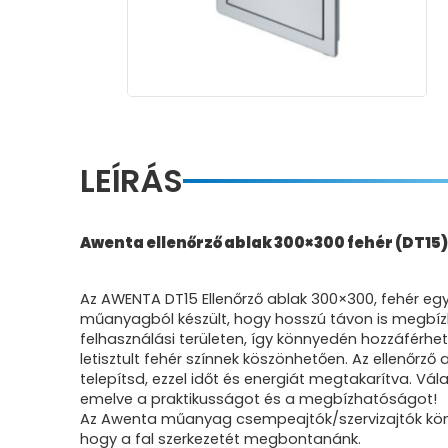
LEÍRÁS
Awenta ellenőrző ablak 300×300 fehér (DT15)
Az AWENTA DT15 Ellenőrző ablak 300×300, fehér eg
műanyagból készült, hogy hosszú távon is megbíz
felhasználási területen, így könnyedén hozzáférhe
letisztult fehér színnek köszönhetően. Az ellenőrző
telepítsd, ezzel időt és energiát megtakarítva. Vá
emelve a praktikusságot és a megbízhatóságot!
Az Awenta műanyag csempeajtók/szervizajtók könny
hogy a fal szerkezetét megbontanánk.