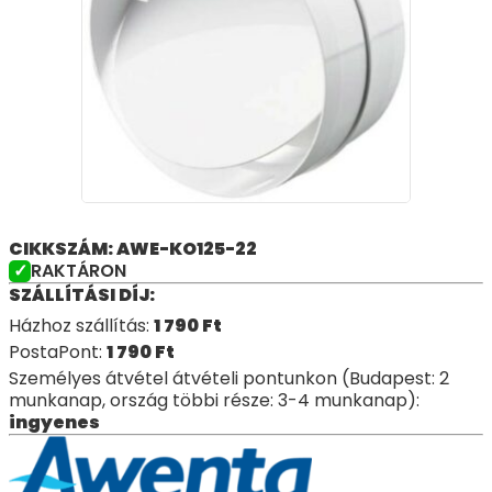
CIKKSZÁM: AWE-KO125-22
RAKTÁRON
SZÁLLÍTÁSI DÍJ:
Házhoz szállítás:
1 790
Ft
PostaPont:
1 790
Ft
Személyes átvétel átvételi pontunkon (Budapest: 2
munkanap, ország többi része: 3-4 munkanap):
ingyenes