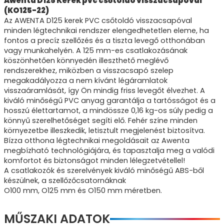
Awenta D125 Kerek pvc csőtoldó visszacsapóval
(KO125-22)
Az AWENTA D125 kerek PVC csőtoldó visszacsapóval
minden légtechnikai rendszer elengedhetetlen eleme, ha
fontos a precíz szellőzés és a tiszta levegő otthonában
vagy munkahelyén. A 125 mm-es csatlakozásának
köszönhetően könnyedén illeszthető meglévő
rendszerekhez, miközben a visszacsapó szelep
megakadályozza a nem kívánt légáramlatok
visszaáramlását, így Ön mindig friss levegőt élvezhet. A
kiváló minőségű PVC anyag garantálja a tartósságot és a
hosszú élettartamot, a mindössze 0,16 kg-os súly pedig a
könnyű szerelhetőséget segíti elő. Fehér színe minden
környezetbe illeszkedik, letisztult megjelenést biztosítva.
Bízza otthona légtechnikai megoldásait az Awenta
megbízható technológiájára, és tapasztalja meg a valódi
komfortot és biztonságot minden lélegzetvétellel!
A csatlakozók és szerelvények kiváló minőségű ABS-ből
készülnek, a szellőzőcsatornáknak
O100 mm, O125 mm és O150 mm méretben.
MŰSZAKI ADATOK