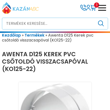
1
Kezdőlap
»
Termékek
»
Awenta D125 Kerek pvc
csőtoldó visszacsapóval (KO125-22)
AWENTA D125 KEREK PVC
CSŐTOLDÓ VISSZACSAPÓVAL
(KO125-22)