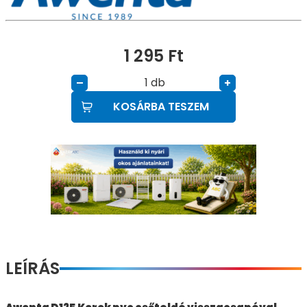
1 295
Ft
db
–
+
KOSÁRBA TESZEM
LEÍRÁS