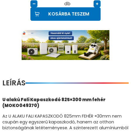
db
–
+
KOSÁRBA TESZEM
LEÍRÁS
U alakú Fali Kapaszkodó 825×300 mm fehér
(MOKO049370)
Az U ALAKU FALI KAPASZKODÓ 825mm FEHÉR ¤30mm nem
csupán egy egyszerű kapaszkodó, hanem az otthon
biztonságának letéteményese. A szinterezett alumíniumból