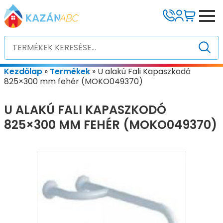
Kezdőlap
»
Termékek
»
U alakú Fali Kapaszkodó
825×300 mm fehér (MOKO049370)
U ALAKÚ FALI KAPASZKODÓ
825×300 MM FEHÉR (MOKO049370)