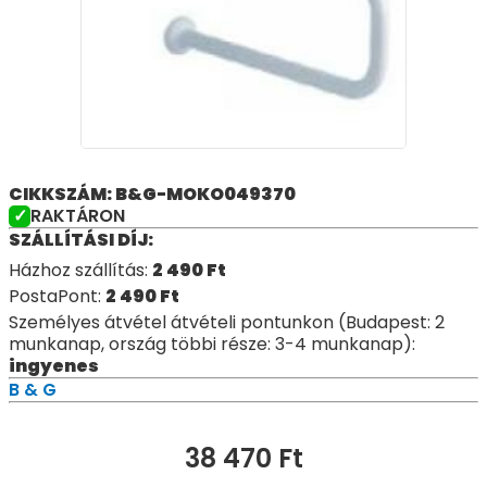
CIKKSZÁM: B&G-MOKO049370
RAKTÁRON
SZÁLLÍTÁSI DÍJ:
Házhoz szállítás:
2 490
Ft
PostaPont:
2 490
Ft
Személyes átvétel átvételi pontunkon (Budapest: 2
munkanap, ország többi része: 3-4 munkanap):
ingyenes
B & G
38 470
Ft