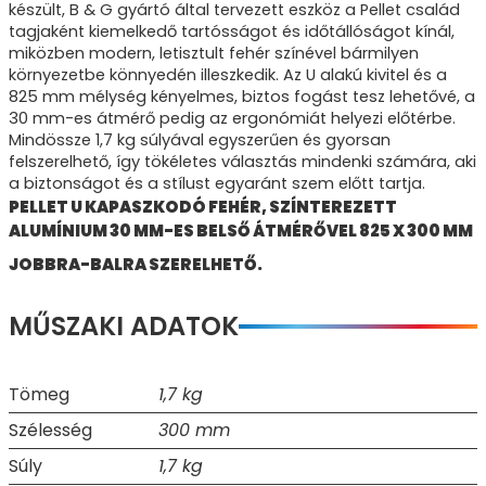
készült, B & G gyártó által tervezett eszköz a Pellet család
tagjaként kiemelkedő tartósságot és időtállóságot kínál,
miközben modern, letisztult fehér színével bármilyen
környezetbe könnyedén illeszkedik. Az U alakú kivitel és a
825 mm mélység kényelmes, biztos fogást tesz lehetővé, a
30 mm-es átmérő pedig az ergonómiát helyezi előtérbe.
Mindössze 1,7 kg súlyával egyszerűen és gyorsan
felszerelhető, így tökéletes választás mindenki számára, aki
a biztonságot és a stílust egyaránt szem előtt tartja.
PELLET U KAPASZKODÓ FEHÉR, SZÍNTEREZETT
ALUMÍNIUM 30 MM-ES BELSŐ ÁTMÉRŐVEL 825 X 300 MM
JOBBRA-BALRA SZERELHETŐ.
MŰSZAKI ADATOK
Tömeg
1,7 kg
Szélesség
300 mm
Súly
1,7 kg