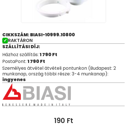
CIKKSZÁM: BIASI-10999.10800
RAKTÁRON
SZÁLLÍTÁSI DÍJ:
Házhoz szállítás:
1 790
Ft
PostaPont:
1 790
Ft
Személyes átvétel átvételi pontunkon (Budapest: 2
munkanap, ország többi része: 3-4 munkanap):
ingyenes
190
Ft