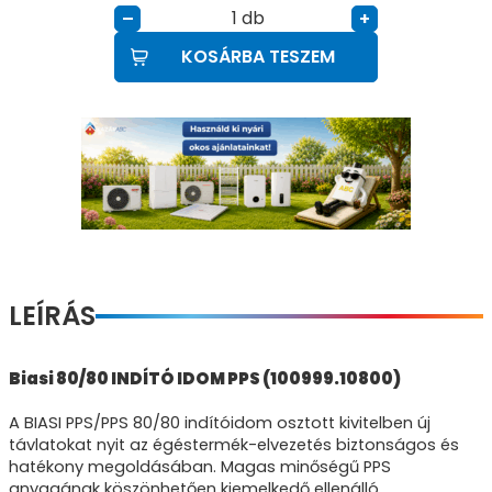
db
–
+
KOSÁRBA TESZEM
LEÍRÁS
Biasi 80/80 INDÍTÓ IDOM PPS (100999.10800)
A BIASI PPS/PPS 80/80 indítóidom osztott kivitelben új
távlatokat nyit az égéstermék-elvezetés biztonságos és
hatékony megoldásában. Magas minőségű PPS
anyagának köszönhetően kiemelkedő ellenálló