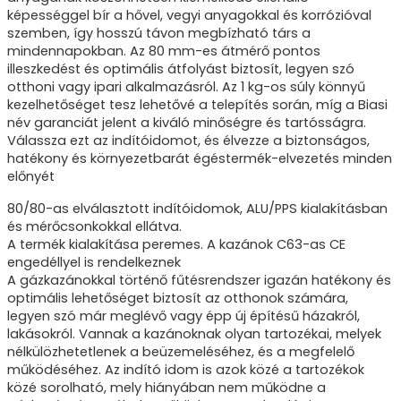
képességgel bír a hővel, vegyi anyagokkal és korrózióval
szemben, így hosszú távon megbízható társ a
mindennapokban. Az 80 mm-es átmérő pontos
illeszkedést és optimális átfolyást biztosít, legyen szó
otthoni vagy ipari alkalmazásról. Az 1 kg-os súly könnyű
kezelhetőséget tesz lehetővé a telepítés során, míg a Biasi
név garanciát jelent a kiváló minőségre és tartósságra.
Válassza ezt az indítóidomot, és élvezze a biztonságos,
hatékony és környezetbarát égéstermék-elvezetés minden
előnyét
80/80-as elválasztott indítóidomok, ALU/PPS kialakításban
és mérőcsonkokkal ellátva.
A termék kialakítása peremes. A kazánok C63-as CE
engedéllyel is rendelkeznek
A gázkazánokkal történő fűtésrendszer igazán hatékony és
optimális lehetőséget biztosít az otthonok számára,
legyen szó már meglévő vagy épp új építésű házakról,
lakásokról. Vannak a kazánoknak olyan tartozékai, melyek
nélkülözhetetlenek a beüzemeléséhez, és a megfelelő
működéséhez. Az indító idom is azok közé a tartozékok
közé sorolható, mely hiányában nem működne a