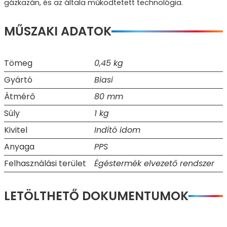
gázkazán, és az általa működtetett technológia.
MŰSZAKI ADATOK
Tömeg
0,45 kg
Gyártó
Biasi
Átmérő
80 mm
Súly
1 kg
Kivitel
Indító idom
Anyaga
PPS
Felhasználási terület
Égéstermék elvezető rendszer
LETÖLTHETŐ DOKUMENTUMOK