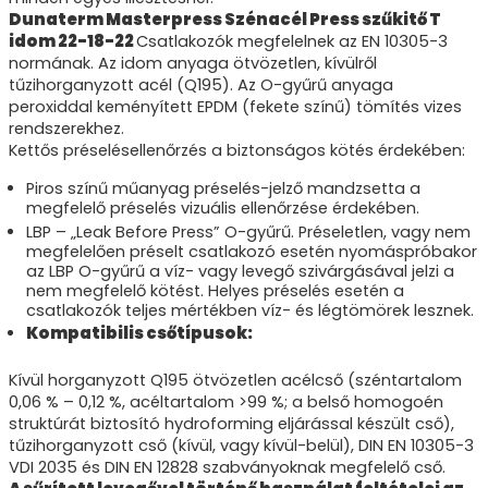
Dunaterm Masterpress Szénacél Press szűkitő T
idom 22-18-22
Csatlakozók megfelelnek az EN 10305-3
normának. Az idom anyaga ötvözetlen, kívülről
tűzihorganyzott acél (Q195). Az O-gyűrű anyaga
peroxiddal keményített EPDM (fekete színű) tömítés vizes
rendszerekhez.
Kettős préselésellenőrzés a biztonságos kötés érdekében:
Piros színű műanyag préselés-jelző mandzsetta a
megfelelő préselés vizuális ellenőrzése érdekében.
LBP – „Leak Before Press” O-gyűrű. Préseletlen, vagy nem
megfelelően préselt csatlakozó esetén nyomáspróbakor
az LBP O-gyűrű a víz- vagy levegő szivárgásával jelzi a
nem megfelelő kötést. Helyes préselés esetén a
csatlakozók teljes mértékben víz- és légtömörek lesznek.
Kompatibilis csőtípusok:
Kívül horganyzott Q195 ötvözetlen acélcső (széntartalom
0,06 % – 0,12 %, acéltartalom >99 %; a belső homogoén
struktúrát biztosító hydroforming eljárással készült cső),
tűzihorganyzott cső (kívül, vagy kívül-belül), DIN EN 10305-3
VDI 2035 és DIN EN 12828 szabványoknak megfelelő cső.