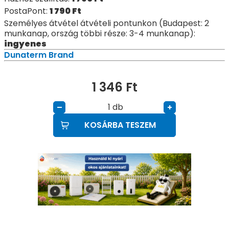
PostaPont:
1 790
Ft
Személyes átvétel átvételi pontunkon (Budapest: 2
munkanap, ország többi része: 3-4 munkanap):
ingyenes
Dunaterm Brand
1 346
Ft
db
–
+
KOSÁRBA TESZEM