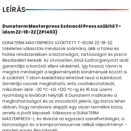
LEÍRÁS
Dunaterm Masterpress Szénacél Press szűkitő T-
idom 22-18-22 (ZP1403)
DUNATERM MASTERPRESS SZŰKÍTETT T-IDOM 22-18-22
tökéletes választás mindazok számára, akik a fűtési és
hűtési rendszerekben a biztonságot, tartósságot és precíz
illeszkedést keresik. Az ötvözetlen, kívül tüzihorganyzott acél
garantálja a korrózió elleni védelmet, így hosszú távon is
megőrzi minőségét a legkeményebb körülmények között is.
A szűkített T idom kialakítása lehetővé teszi a különböző
átmérőjű csövek megbízható, erős csatlakoztatását,
miközben akár -20 °C-tól +120 °C-ig és 16 bar üzemi
nyomásig is kiválóan helytáll. A Dunaterm márkanév a
megbízhatóságot és az innovációt jelenti, így biztos lehet
abban, hogy rendszere alapját egy olyan termékre bízza,
amely a jövőt képviseli. Válassza a DUNATERM
MASTERPRESS-t, és élvezze az egyszerű szerelhetőséget, a
biztonságot és a kompromisszumok nélküli teljesítményt –
minden egyes illesztésnél!