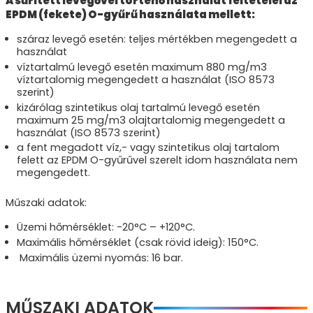
A sűrített levegővel történő használat feltételei az
EPDM (fekete) O-gyűrű használata mellett:
száraz levegő esetén: teljes mértékben megengedett a
használat
víztartalmú levegő esetén maximum 880 mg/m3
víztartalomig megengedett a használat (ISO 8573
szerint)
kizárólag szintetikus olaj tartalmú levegő esetén
maximum 25 mg/m3 olajtartalomig megengedett a
használat (ISO 8573 szerint)
a fent megadott víz,- vagy szintetikus olaj tartalom
felett az EPDM O-gyűrűvel szerelt idom használata nem
megengedett.
Műszaki adatok:
Üzemi hőmérséklet: -20°C – +120°C.
Maximális hőmérséklet (csak rövid ideig): 150°C.
Maximális üzemi nyomás: 16 bar.
MŰSZAKI ADATOK