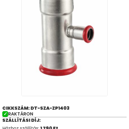
CIKKSZÁM: DT-SZA-ZP1403
RAKTÁRON
SZÁLLÍTÁSI DÍJ:
Házhoz szállítás:
1 790
Ft