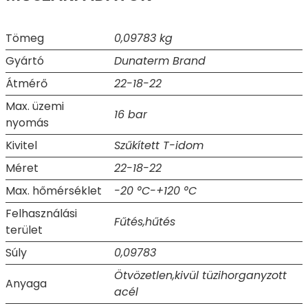
Tömeg
0,09783 kg
Gyártó
Dunaterm Brand
Átmérő
22-18-22
Max. üzemi
16 bar
nyomás
Kivitel
Szűkített T-idom
Méret
22-18-22
Max. hőmérséklet
-20 °C-+120 °C
Felhasználási
Fűtés,hűtés
terület
Súly
0,09783
Ötvözetlen,kivül tüzihorganyzott
Anyaga
acél