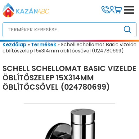
Kezdőlap
»
Termékek
»
Schell Schellomat Basic vizelde
öblítőszelep 15x314mm öblítőcsővel (024780699)
SCHELL SCHELLOMAT BASIC VIZELDE
ÖBLÍTŐSZELEP 15X314MM
ÖBLÍTŐCSŐVEL (024780699)