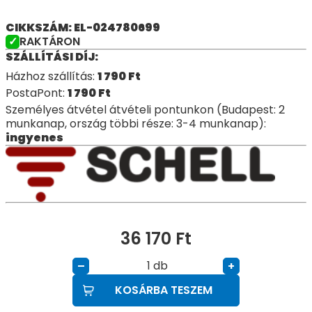
CIKKSZÁM: EL-024780699
RAKTÁRON
SZÁLLÍTÁSI DÍJ:
Házhoz szállítás:
1 790
Ft
PostaPont:
1 790
Ft
Személyes átvétel átvételi pontunkon (Budapest: 2
munkanap, ország többi része: 3-4 munkanap):
ingyenes
36 170
Ft
db
–
+
KOSÁRBA TESZEM