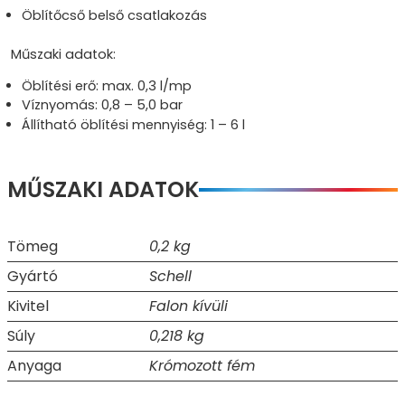
Öblítőcső belső csatlakozás
Műszaki adatok:
Öblítési erő: max. 0,3 l/mp
Víznyomás: 0,8 – 5,0 bar
Állítható öblítési mennyiség: 1 – 6 l
MŰSZAKI ADATOK
Tömeg
0,2 kg
Gyártó
Schell
Kivitel
Falon kívüli
Súly
0,218 kg
Anyaga
Krómozott fém