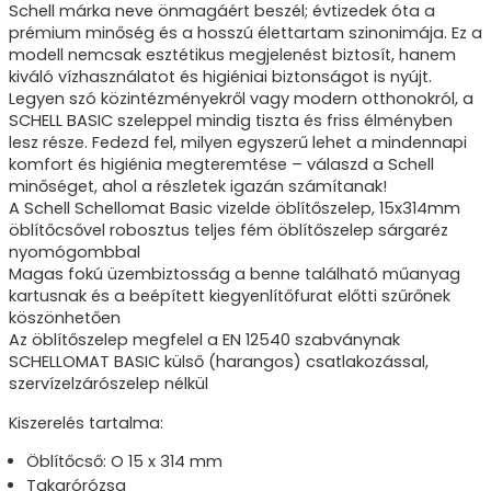
Schell márka neve önmagáért beszél; évtizedek óta a
prémium minőség és a hosszú élettartam szinonimája. Ez a
modell nemcsak esztétikus megjelenést biztosít, hanem
kiváló vízhasználatot és higiéniai biztonságot is nyújt.
Legyen szó közintézményekről vagy modern otthonokról, a
SCHELL BASIC szeleppel mindig tiszta és friss élményben
lesz része. Fedezd fel, milyen egyszerű lehet a mindennapi
komfort és higiénia megteremtése – válaszd a Schell
minőséget, ahol a részletek igazán számítanak!
A Schell Schellomat Basic vizelde öblítőszelep, 15x314mm
öblítőcsővel r
obosztus teljes fém öblítőszelep sárgaréz
nyomógombbal
Magas fokú üzembiztosság a benne található műanyag
kartusnak és a beépített kiegyenlítőfurat előtti szűrőnek
köszönhetően
Az öblítőszelep megfelel a EN 12540 szabványnak
SCHELLOMAT BASIC külső (harangos) csatlakozással,
szervízelzárószelep nélkül
Kiszerelés tartalma:
Öblítőcső: O 15 x 314 mm
Takarórózsa