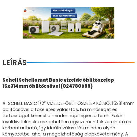
LEÍRÁS
Schell Schellomat Basic vizelde öblítőszelep
15x314mm öblítőcsővel (024780699)
A SCHELL BASIC 1/2″ VIZELDE-ÖBLÍTŐSZELEP KÜLSŐ, 15x314mm
öblítőcsővel a tökéletes választás, ha minőséget és
tartósságot keresel a mindennapi higiénia terén. Falon
kívüli kivitelének köszönhetően egyszerűen felszerelhető és
karbantartható, így ideális választás minden olyan
környezetbe, ahol a megbízhatóság alapkövetelmény. A