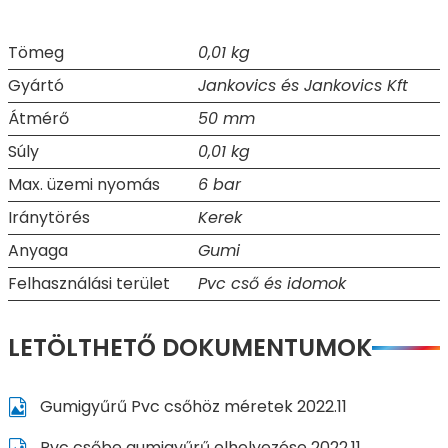
Tömeg
0,01 kg
Gyártó
Jankovics és Jankovics Kft
Átmérő
50 mm
Súly
0,01 kg
Max. üzemi nyomás
6 bar
Iránytörés
Kerek
Anyaga
Gumi
Felhasználási terület
Pvc cső és idomok
LETÖLTHETŐ DOKUMENTUMOK
Gumigyűrű Pvc csőhöz méretek 2022.11
Pvc csőbe gumigyűrű elhelyezése 2022.11