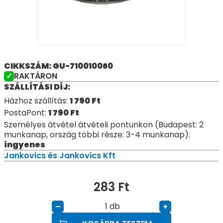
CIKKSZÁM: GU-710010060
RAKTÁRON
SZÁLLÍTÁSI DÍJ:
Házhoz szállítás:
1 790
Ft
PostaPont:
1 790
Ft
Személyes átvétel átvételi pontunkon (Budapest: 2
munkanap, ország többi része: 3-4 munkanap):
ingyenes
Jankovics és Jankovics Kft
283
Ft
db
–
+