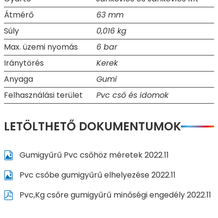
Átmérő
63 mm
Súly
0,016 kg
Max. üzemi nyomás
6 bar
Iránytörés
Kerek
Anyaga
Gumi
Felhasználási terület
Pvc cső és idomok
LETÖLTHETŐ DOKUMENTUMOK
Gumigyűrű Pvc csőhöz méretek 2022.11
Pvc csőbe gumigyűrű elhelyezése 2022.11
Pvc,Kg csőre gumigyűrű minőségi engedély 2022.11