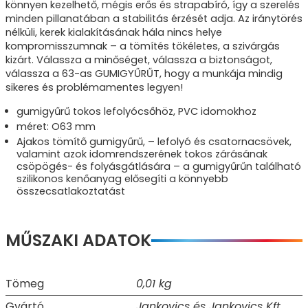
könnyen kezelhető, mégis erős és strapabíró, így a szerelés
minden pillanatában a stabilitás érzését adja. Az iránytörés
nélküli, kerek kialakításának hála nincs helye
kompromisszumnak – a tömítés tökéletes, a szivárgás
kizárt. Válassza a minőséget, válassza a biztonságot,
válassza a 63-as GUMIGYŰRŰT, hogy a munkája mindig
sikeres és problémamentes legyen!
gumigyűrű tokos lefolyócsőhöz, PVC idomokhoz
méret: O63 mm
Ajakos tömítő gumigyűrű, – lefolyó és csatornacsövek,
valamint azok idomrendszerének tokos zárásának
csöpögés- és folyásgátlására – a gumigyűrűn található
szilikonos kenőanyag elősegíti a könnyebb
összecsatlakoztatást
MŰSZAKI ADATOK
Tömeg
0,01 kg
Gyártó
Jankovics és Jankovics Kft