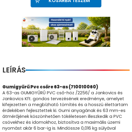
KOSÁRBA TESZEM
LEÍRÁS
Gumigyűrű Pvc csőre 63-as (710010060)
A 63-as GUMIGYŰRŰ PVC cső-höz /2256/ a Jankovics és
Jankovics Kft. gondos tervezésének eredménye, amelyet
kifejezetten a megbízható tömítés és a hosszú élettartam
érdekében fejlesztettek ki. Gumi anyagának és 63 mm-es
átmérőjének köszönhetően tökéletesen illeszkedik a PVC
csövekhez és idomokhoz, biztosítva a maximális üzemi
nyomást akár 6 bar-ig is. Mindössze 0,016 kg súlyával