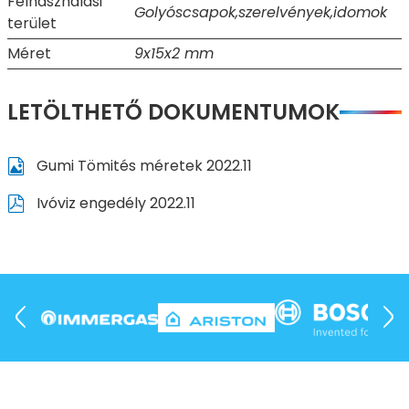
Felhasználási
Golyóscsapok,szerelvények,idomok
terület
Méret
9x15x2 mm
LETÖLTHETŐ DOKUMENTUMOK
Gumi Tömités méretek 2022.11
Ivóviz engedély 2022.11