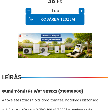
36
Ft
db
–
+
KOSÁRBA TESZEM
LEÍRÁS
Gumi Tömités 3/8″ 9x15x2 (710010080)
A tökéletes zárás titka: apró tömítés, hatalmas biztonság!