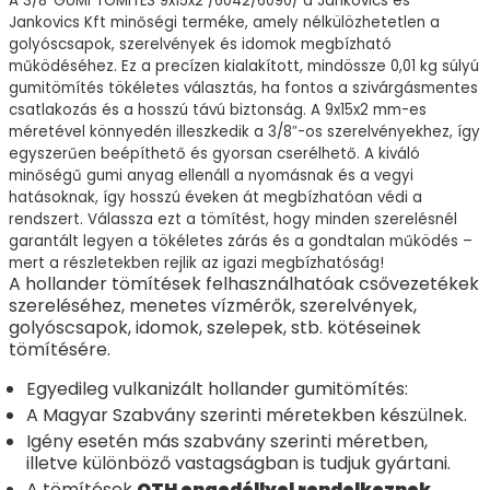
A 3/8′ GUMI TÖMITÉS 9x15x2 /6042/6090/ a Jankovics és
Jankovics Kft minőségi terméke, amely nélkülözhetetlen a
golyóscsapok, szerelvények és idomok megbízható
működéséhez. Ez a precízen kialakított, mindössze 0,01 kg súlyú
gumitömítés tökéletes választás, ha fontos a szivárgásmentes
csatlakozás és a hosszú távú biztonság. A 9x15x2 mm-es
méretével könnyedén illeszkedik a 3/8″-os szerelvényekhez, így
egyszerűen beépíthető és gyorsan cserélhető. A kiváló
minőségű gumi anyag ellenáll a nyomásnak és a vegyi
hatásoknak, így hosszú éveken át megbízhatóan védi a
rendszert. Válassza ezt a tömítést, hogy minden szerelésnél
garantált legyen a tökéletes zárás és a gondtalan működés –
mert a részletekben rejlik az igazi megbízhatóság!
A hollander tömítések felhasználhatóak csővezetékek
szereléséhez, menetes vízmérők, szerelvények,
golyóscsapok, idomok, szelepek, stb. kötéseinek
tömítésére.
Egyedileg vulkanizált hollander gumitömítés:
A Magyar Szabvány szerinti méretekben készülnek.
Igény esetén más szabvány szerinti méretben,
illetve különböző vastagságban is tudjuk gyártani.
A tömítések
OTH engedéllyel rendelkeznek.