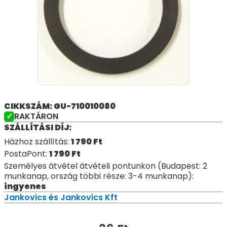
CIKKSZÁM: GU-710010080
RAKTÁRON
SZÁLLÍTÁSI DÍJ:
Házhoz szállítás:
1 790
Ft
PostaPont:
1 790
Ft
Személyes átvétel átvételi pontunkon (Budapest: 2
munkanap, ország többi része: 3-4 munkanap):
ingyenes
Jankovics és Jankovics Kft