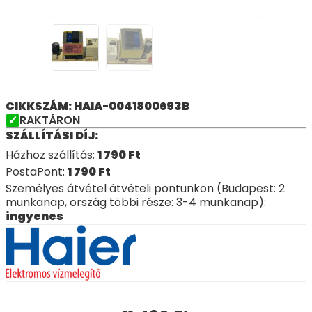
CIKKSZÁM: HAIA-0041800693B
RAKTÁRON
SZÁLLÍTÁSI DÍJ:
Házhoz szállítás:
1 790
Ft
PostaPont:
1 790
Ft
Személyes átvétel átvételi pontunkon (Budapest: 2
munkanap, ország többi része: 3-4 munkanap):
ingyenes