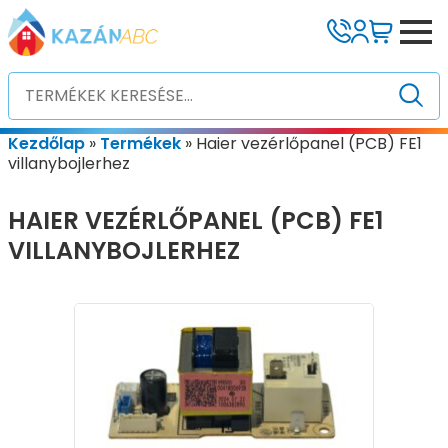
Kezdőlap
»
Termékek
»
Haier vezérlőpanel (PCB) FE1
villanybojlerhez
HAIER VEZÉRLŐPANEL (PCB) FE1
VILLANYBOJLERHEZ