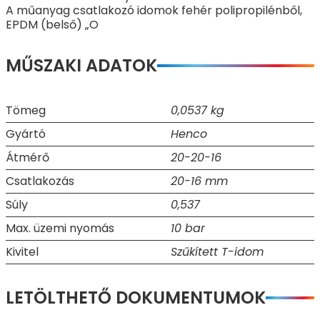
A műanyag csatlakozó idomok fehér polipropilénből,
EPDM (belső) „O
MŰSZAKI ADATOK
Tömeg
0,0537 kg
Gyártó
Henco
Átmérő
20-20-16
Csatlakozás
20-16 mm
Súly
0,537
Max. üzemi nyomás
10 bar
Kivitel
Szűkített T-idom
LETÖLTHETŐ DOKUMENTUMOK