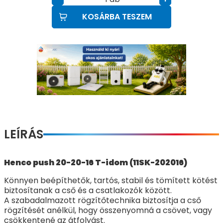
KOSÁRBA TESZEM
LEÍRÁS
Henco push 20-20-16 T-idom (11SK-202016)
Könnyen beépíthetők, tartós, stabil és tömített kötést
biztosítanak a cső és a csatlakozók között.
A szabadalmazott rögzítőtechnika biztosítja a cső
rögzítését anélkül, hogy összenyomná a csövet, vagy
csökkentené az átfolyást.