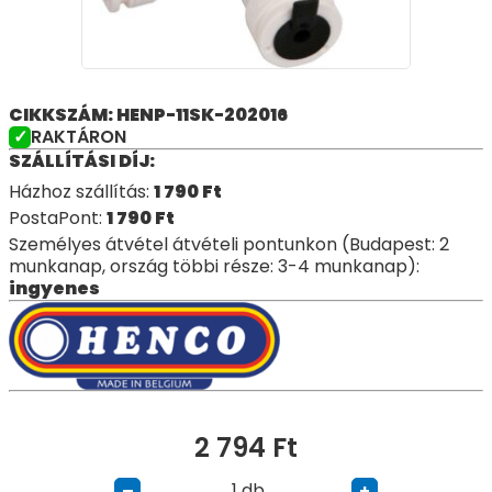
CIKKSZÁM: HENP-11SK-202016
RAKTÁRON
SZÁLLÍTÁSI DÍJ:
Házhoz szállítás:
1 790
Ft
PostaPont:
1 790
Ft
Személyes átvétel átvételi pontunkon (Budapest: 2
munkanap, ország többi része: 3-4 munkanap):
ingyenes
2 794
Ft
db
–
+