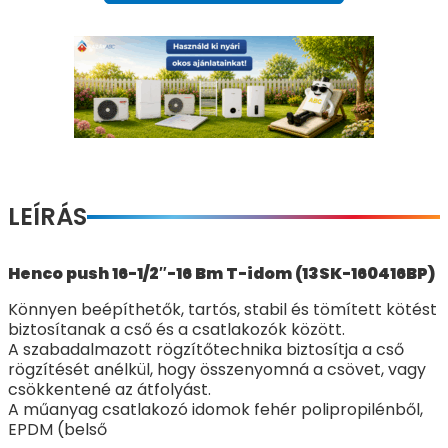
LEÍRÁS
Henco push 16-1/2″-16 Bm T-idom (13SK-160416BP)
Könnyen beépíthetők, tartós, stabil és tömített kötést
biztosítanak a cső és a csatlakozók között.
A szabadalmazott rögzítőtechnika biztosítja a cső
rögzítését anélkül, hogy összenyomná a csövet, vagy
csökkentené az átfolyást.
A műanyag csatlakozó idomok fehér polipropilénből,
EPDM (belső