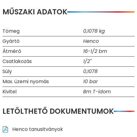
MŰSZAKI ADATOK
Tömeg
0,1078 kg
Gyártó
Henco
Átmérő
16-1/2 bm
Csatlakozás
1/2"
Súly
0,1078
Max. üzemi nyomás
10 bar
Kivitel
Bm T-idom
LETÖLTHETŐ DOKUMENTUMOK
Henco tanusitványok