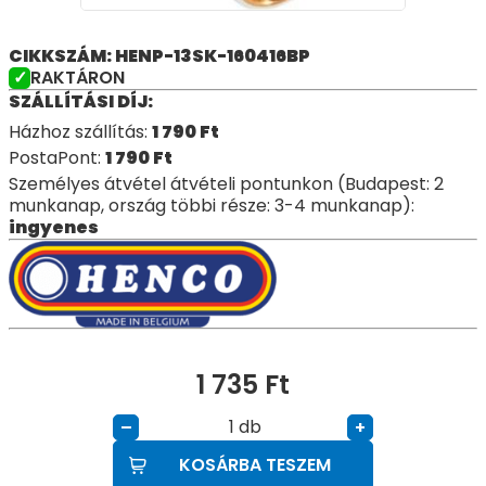
CIKKSZÁM: HENP-13SK-160416BP
RAKTÁRON
SZÁLLÍTÁSI DÍJ:
Házhoz szállítás:
1 790
Ft
PostaPont:
1 790
Ft
Személyes átvétel átvételi pontunkon (Budapest: 2
munkanap, ország többi része: 3-4 munkanap):
ingyenes
1 735
Ft
db
–
+
KOSÁRBA TESZEM