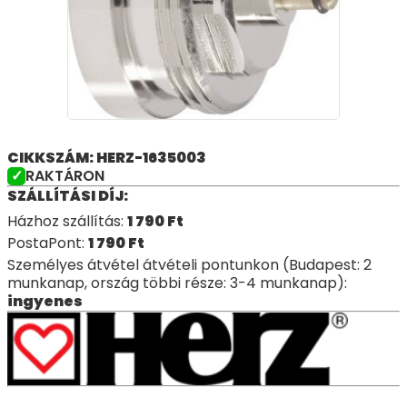
CIKKSZÁM: HERZ-1635003
RAKTÁRON
SZÁLLÍTÁSI DÍJ:
Házhoz szállítás:
1 790
Ft
PostaPont:
1 790
Ft
Személyes átvétel átvételi pontunkon (Budapest: 2
munkanap, ország többi része: 3-4 munkanap):
ingyenes