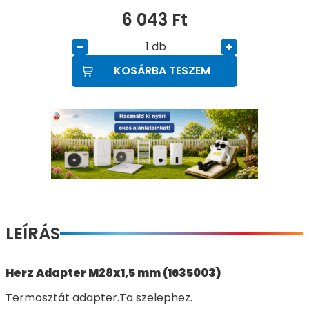
6 043
Ft
db
–
+
KOSÁRBA TESZEM
LEÍRÁS
Herz Adapter M28x1,5 mm (1635003)
Termosztát adapter.Ta szelephez.