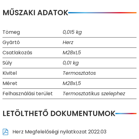
MŰSZAKI ADATOK
Tömeg
0,015 kg
Gyártó
Herz
Csatlakozás
M28x1,5
Súly
0,01 kg
Kivitel
Termosztatos
Méret
M28x1,5
Felhasználási terület
Termosztatikus szelephez
LETÖLTHETŐ DOKUMENTUMOK
Herz Megfelelőségi nyilatkozat 2022.03