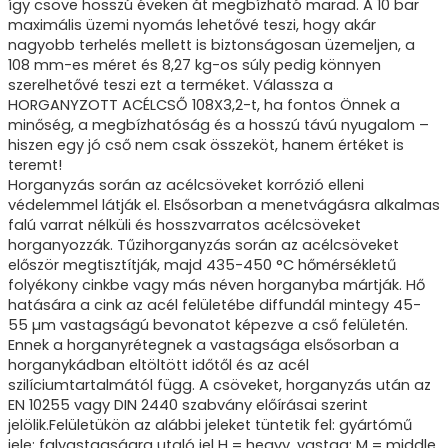
így csöve hosszú éveken át megbízható marad. A 10 bar
maximális üzemi nyomás lehetővé teszi, hogy akár
nagyobb terhelés mellett is biztonságosan üzemeljen, a
108 mm-es méret és 8,27 kg-os súly pedig könnyen
szerelhetővé teszi ezt a terméket. Válassza a
HORGANYZOTT ACÉLCSŐ 108X3,2-t, ha fontos Önnek a
minőség, a megbízhatóság és a hosszú távú nyugalom –
hiszen egy jó cső nem csak összeköt, hanem értéket is
teremt!
Horganyzás során az acélcsöveket korrózió elleni
védelemmel látják el. Elsősorban a menetvágásra alkalmas
falú varrat nélküli és hosszvarratos acélcsöveket
horganyozzák. Tűzihorganyzás során az acélcsöveket
először megtisztítják, majd 435-450 °C hőmérsékletű
folyékony cinkbe vagy más néven horganyba mártják. Hő
hatására a cink az acél felületébe diffundál mintegy 45-
55 µm vastagságú bevonatot képezve a cső felületén.
Ennek a horganyrétegnek a vastagsága elsősorban a
horganykádban eltöltött időtől és az acél
szilíciumtartalmától függ. A csöveket, horganyzás után az
EN 10255 vagy DIN 2440 szabvány előírásai szerint
jelölik.Felületükön az alábbi jeleket tüntetik fel: gyártómű
jele; falvastagságra utaló jel H = heavy, vastag; M = middle,