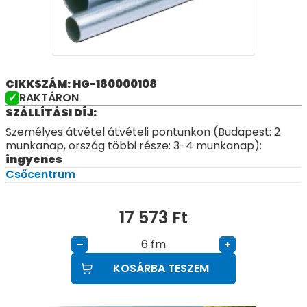
CIKKSZÁM: HG-180000108
RAKTÁRON
SZÁLLÍTÁSI DÍJ:
Személyes átvétel átvételi pontunkon (Budapest: 2
munkanap, ország többi része: 3-4 munkanap):
ingyenes
Csőcentrum
17 573
Ft
fm
–
+
KOSÁRBA TESZEM