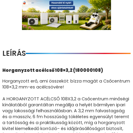
LEÍRÁS
Horganyzott acélcső 108×3,2 (180000108)
Horganyzott erő, ami összeköt: bízza magát a Csőcentrum
108×3,2 mm-es acélcsövére!
A HORGANYZOTT ACÉLCSŐ 108X3,2 a Csőcentrum minőségi
kínálatából garantáltan megállja a helyét bármilyen ipari
vagy lakossági felhasználásban. A 3,2 mm falvastagság
és a masszív, 6 fm hosszúság tökéletes egyensúlyt teremt
a tartósság és a praktikusság között, míg a horganyzott
kivitel kiemelkedő korrózió- és időjárásállóságot biztosít,