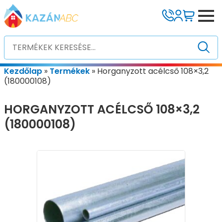
Kezdőlap
»
Termékek
»
Horganyzott acélcső 108×3,2
(180000108)
HORGANYZOTT ACÉLCSŐ 108×3,2
(180000108)