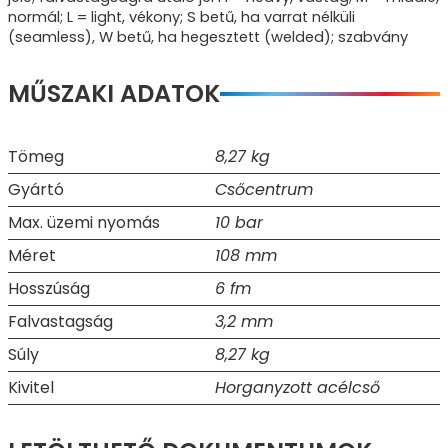
normál; L = light, vékony; S betű, ha varrat nélküli
(seamless), W betű, ha hegesztett (welded); szabvány
MŰSZAKI ADATOK
Tömeg
8,27 kg
Gyártó
Csőcentrum
Max. üzemi nyomás
10 bar
Méret
108 mm
Hosszúság
6 fm
Falvastagság
3,2 mm
Súly
8,27 kg
Kivitel
Horganyzott acélcső