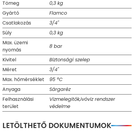
Tömeg
0,3 kg
Gyártó
Flamco
Csatlakozás
3/4"
Súly
0,3 kg
Max. üzemi
8 bar
nyomás
Kivitel
Biztonsági szelep
Méret
3/4"
Max. hőmérséklet
95 °C
Anyaga
Sárgaréz
Felhasználási
Vizmelegitők,ivóviz rendszer
terület
védelme
LETÖLTHETŐ DOKUMENTUMOK