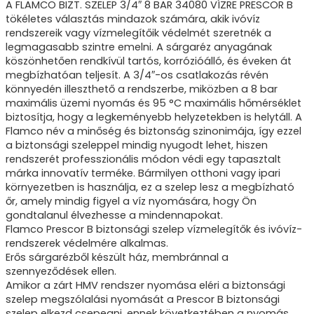
A FLAMCO BIZT. SZELEP 3/4″ 8 BAR 34080 VÍZRE PRESCOR B
tökéletes választás mindazok számára, akik ivóvíz
rendszereik vagy vízmelegítőik védelmét szeretnék a
legmagasabb szintre emelni. A sárgaréz anyagának
köszönhetően rendkívül tartós, korrózióálló, és éveken át
megbízhatóan teljesít. A 3/4″-os csatlakozás révén
könnyedén illeszthető a rendszerbe, miközben a 8 bar
maximális üzemi nyomás és 95 °C maximális hőmérséklet
biztosítja, hogy a legkeményebb helyzetekben is helytáll. A
Flamco név a minőség és biztonság szinonimája, így ezzel
a biztonsági szeleppel mindig nyugodt lehet, hiszen
rendszerét professzionális módon védi egy tapasztalt
márka innovatív terméke. Bármilyen otthoni vagy ipari
környezetben is használja, ez a szelep lesz a megbízható
őr, amely mindig figyel a víz nyomására, hogy Ön
gondtalanul élvezhesse a mindennapokat.
Flamco Prescor B biztonsági szelep vízmelegítők és ivóvíz-
rendszerek védelmére alkalmas.
Erős sárgarézből készült ház, membránnal a
szennyeződések ellen.
Amikor a zárt HMV rendszer nyomása eléri a biztonsági
szelep megszólalási nyomását a Prescor B biztonsági
szelep elkezd csepegni, ennek következtében a nyomás