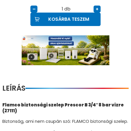
db
–
+
KOSÁRBA TESZEM
LEÍRÁS
Flamco biztonsági szelep Prescor B 3/4″ 8 bar vizre
(27111)
Biztonság, ami nem csupán szó: FLAMCO biztonsági szelep.