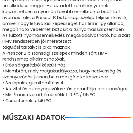
emelkedése megáll. Ha az adott körülményeknek
köszönhetően a nyomás tovább emelkedik a beállított
nyomás fölé, a Prescor B biztonsági szelep teljesen kinyílik,
amivel nagy lefúvatási képességet hoz létre. Így állandó,
megbízható védelmet biztosít a túlnyomással szemben.
Az túlzott nyomásemelkedés megakadályozható, ha a zárt
HMV rendszerben jól méretezett
tágulási tartályt is alkalmaznak.
A Prescor B biztonsági szelepek minden zárt HMV
rendszerhez alkalmazhatóak.
• Erős sárgarézből készült ház.
• Membrán, mely megakadályozza, hogy nedvesség és
szennyeződés jusson be a mozgó alkatrészekhez.
• Szelepülék gumitömítéssel.
• A kivitel és az anyagkiválasztás garantálja a biztonságot.
• Min./max. üzemi hőmérséklet: 0 °C / 95 °C.
• Csúcsterhelés: 140 °C.
MŰSZAKI ADATOK