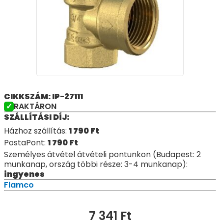
CIKKSZÁM: IP-27111
RAKTÁRON
SZÁLLÍTÁSI DÍJ:
Házhoz szállítás:
1 790
Ft
PostaPont:
1 790
Ft
Személyes átvétel átvételi pontunkon (Budapest: 2
munkanap, ország többi része: 3-4 munkanap):
ingyenes
Flamco
7 341
Ft