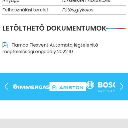
Anyaga
Nikkelezett rézötvözet
Felhasználási terület
Fűtés,glykolos
LETÖLTHETŐ DOKUMENTUMOK
Flamco Flexvent Automata légtelenitő
megfelelőségi engedély 2022.10