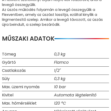
levegő összegyűlik.
Az úszós működés folyamán a levegő összegyűlik a
Flexventben, amely az úszást lassítja, ezáltal kinyílik a
légmentesítő szelep. Amikor a levegő távozott, az úszás
újra beindult, a szelep bezáródik.
MŰSZAKI ADATOK
Tömeg
0,3 kg
Gyártó
Flamco
Csatlakozás
1/2"
Súly
0,3 kg
Max. üzemi nyomás
10 bar
Kivitel
Automata légtelenítő
Max. hőmérséklet
120 °C