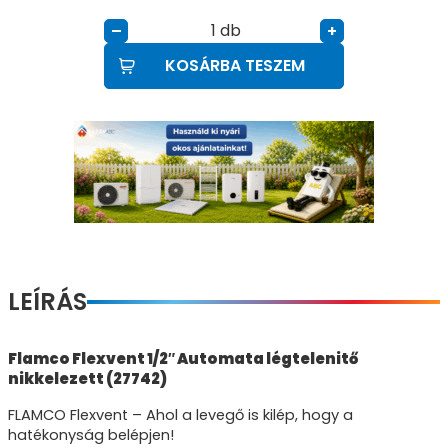
db
–
+
KOSÁRBA TESZEM
LEÍRÁS
Flamco Flexvent 1/2″ Automata légtelenitő
nikkelezett (27742)
FLAMCO Flexvent – Ahol a levegő is kilép, hogy a
hatékonyság belépjen!