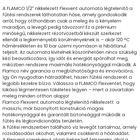
A FLAMCO 1/2″ nikkelezett Flexvent automata légtelenítő a
fűtési rendszerek láthatatlan hőse, amely gondoskodik
arról, hogy otthonában csak a meleg és a kényelem
maradjon, a levegő pedig távozzon! Ez a prémium
minőségű, nikkelezett rézötvözetből készült szerkezet
ellenáll a legkeményebb körülményeknek is – akár 120 °C
hőmérsékleten és 10 bar üzemi nyomáson is hibátlanul
teljesít. Az automata kivitelnek köszönhetően nincs szükség
kézi beavatkozásra, így időt és energiát spórolhat meg,
miközben rendszere maximális hatékonysággal működik. A
Flamco név garancia a megbízhatóságra és innovációra,
így Ön nyugodtan hátradőlhet, hiszen fűtési rendszerét a
legjobb kezekre bízza. Válassza a FLAMCO Flexventet, hogy
lakása légmentesen tökéletes legyen – mert a zavartalan
meleg minden otthon alapja!
Flamco Flexvent automata légtelenítő nikkelezett a
masszív, már bizonyított konstrukció magas
hatékonysággal és garantált biztonsággal működik a
fűtés és légkondicionálás területén.
A fűtési rendszerben található víz levegőt tartalmaz, amely
rozsdásodást okozhat, valamint csökkenti a hőátadást.
A Flexvent szerelvényt olyan helyre kell felszerelni, ahol a