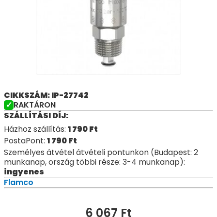
CIKKSZÁM: IP-27742
RAKTÁRON
SZÁLLÍTÁSI DÍJ:
Házhoz szállítás:
1 790
Ft
PostaPont:
1 790
Ft
Személyes átvétel átvételi pontunkon (Budapest: 2
munkanap, ország többi része: 3-4 munkanap):
ingyenes
Flamco
6 067
Ft